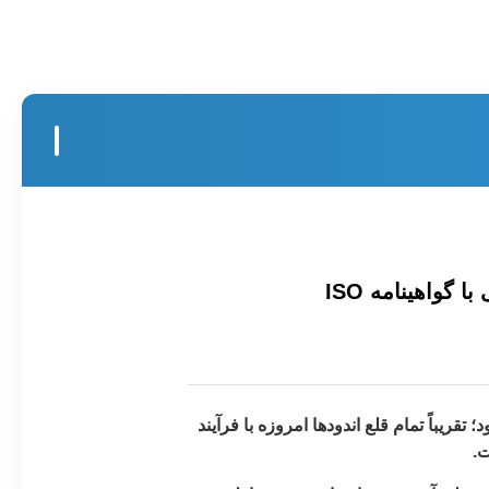
قریباً تمام قلع اندودها امروزه با فرآیند
ت.