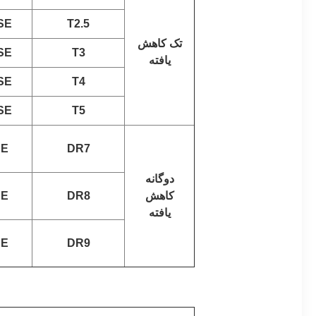
SE
T2.5
تک کاهش
SE
T3
یافته
SE
T4
SE
T5
SE
DR7
دوگانه
کاهش
DR8
SE
یافته
SE
DR9