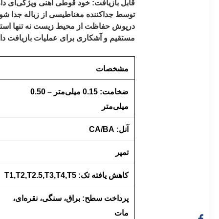
قابل بازیافت: خود قوطی آهنی ویژگی‌ای دار
درپوش حفاظت از محیط زیست نه تنها استفاده
مستقیم و آشکاری برای عملیات بازیافت دار
مشخصات
ضخامت: 0.15 میلی‌متر – 0.50
میلی‌متر
آنل: CA/BA
تمپر
کاهش یافته تک: T1,T2,T2.5,T3,T4,T5
پرداخت سطح: براق، سنگی، نقره‌ای،
مات