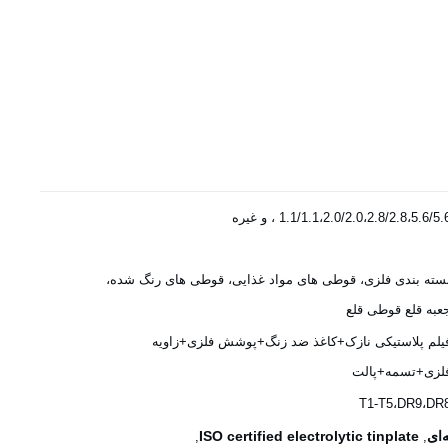
1.1/1.1،2.0/2.0،2.8/2.8،5.6/5. ، و غیره
سته بندی فلزی، قوطی های مواد غذایی، قوطی های رنگ شده،
عبه قلع قوطی قلع
یلم پلاستیکی نازک+کاغذ ضد زنگ+پوشش فلزی+زاویه
لزی+تسمه+پالت
T1-T5،DR9،DR
ISO certified electrolytic tinplate
,
,