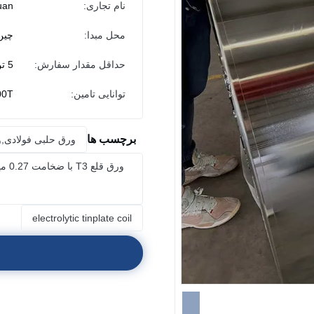
نام تجاری:
uan
محل مبدا:
چین
حداقل مقدار سفارش:
5 تن
توانایی تامین:
300T/ه
برچسب ها
ورق حلبی فولادی,ور
electrolytic tinplate coil