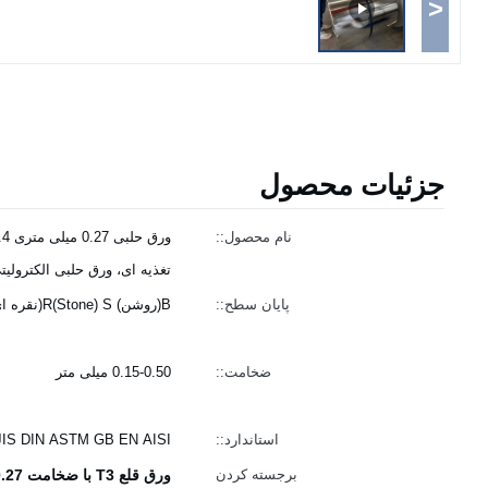
<
جزئیات محصول
نام محصول::
تغذیه ای، ورق حلبی الکترولیتی 
پایان سطح::
B(روشن) R(Stone) S(نقره ای)
ضخامت::
0.15-0.50 میلی متر
استاندارد::
JIS DIN ASTM GB EN AISI
برجسته کردن
ورق قلع T3 با ضخامت 0.27 میلی‌متر,قلع اندود الکترولیتی دارای گواهینامه ISO,ورق قلع قوطی پودر تغذیه‌ای