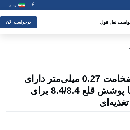
فارسی
واست نقل قول
درخواست الان
ورق قلع T3 با ضخامت 0.27 میلی‌متر دارای
گواهینامه ISO با پوشش قلع 8.4/8.4 برای
غذیه‌ای