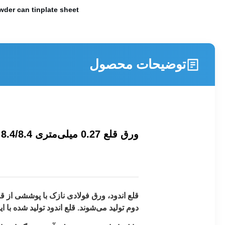
wder can tinplate sheet
توضیحات محصول
ورق قلع 0.27 میلی‌متری T3 8.4/8.4 برای قوطی‌های پودر تغذیه‌ای، قلع اندود الکترولیتی با گواهینامه ISO
قلع اندود، ورق فولادی نازک با پوششی از قلع
دوم تولید می‌شوند. قلع اندود تولید شده با