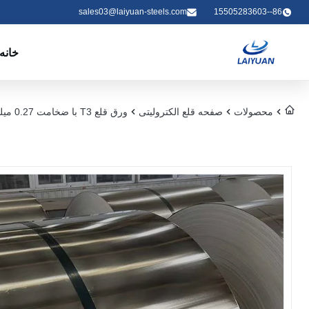
sales03@laiyuan-steels.com
86--15505283603
خانه
محصولات
صفحه قلع الکترولیتی
ورق قلع T3 با ضخامت 0.27 میلی‌متر دارای گواهینامه ISO با پوشش قلع 8.4/8.4 برای قوطی‌های پودر تغذیه‌ای