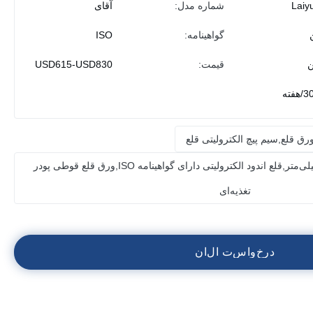
Laiy
شماره مدل:
آقای
گواهینامه:
ISO
قیمت:
USD615-USD830
فته
ق قلع,سیم پیچ الکترولیتی قلع
ورق قلع T3 با ضخامت 0.27 میلی‌متر,قلع اندود الکترولیتی دارای گواهینامه ISO,ورق قلع قوطی پودر
تغذیه‌ای
د
ر
خ
و
ا
س
ت
ا
ل
ا
ن