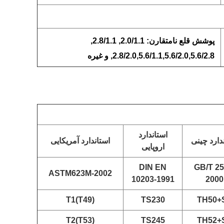
پوشش قلع نامتقارن: 2.0/1.1, 2.8/1.1,
2.8/2.0,5.6/1.1,5.6/2.0,5.6/2.8, و غیره
استاندارد
دارد چینی
استاندارد آمریکایی
اروپایی
DIN EN
GB/T 25
ASTM623M-2002
10203-1991
2000
T1(T49)
TS230
TH50+
T2(T53)
TS245
TH52+