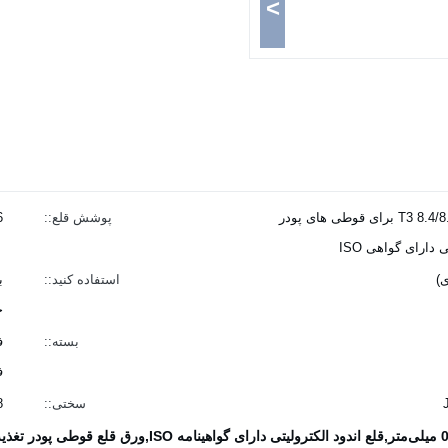
>
ورق حلبی 0.27 میلی متری T3 8.4/8.4 برای قوطی های پودر
پوشش قلع::
6
دارای گواهی ISO
استفاده کنید::
ب
ج
بسته::
ف
ف
سختی::
8