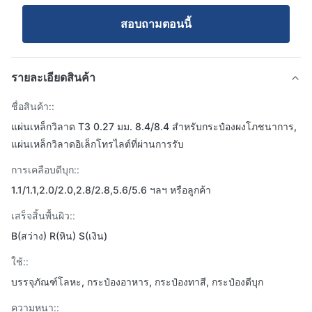
สอบถามตอนนี้
รายละเอียดสินค้า
ชื่อสินค้า::
แผ่นเหล็กวิลาด T3 0.27 มม. 8.4/8.4 สำหรับกระป๋องผงโภชนาการ,
แผ่นเหล็กวิลาดอิเล็กโทรไลต์ที่ผ่านการรับ
การเคลือบดีบุก::
1.1/1.1,2.0/2.0,2.8/2.8,5.6/5.6 ฯลฯ หรือลูกค้า
เสร็จสิ้นพื้นผิว::
B(สว่าง) R(หิน) S(เงิน)
ใช้::
บรรจุภัณฑ์โลหะ, กระป๋องอาหาร, กระป๋องทาสี, กระป๋องดีบุก
ความหนา::