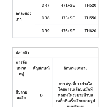
DR7
H71+SE
TH520
ลดลงสอง
DR8
H73+SE
TH550
เท่า
DR9
H76+SE
TH620
ปลายผิว
การจัด
หมวด
สัญลักษณ์
ลักษณะเฉพาะ
หมู่
การสรุปที่กระจ่างใส
โดยการเคลือบหมึกที่
สีปลาย
B
หลอมในระบายน้ําบน
สดใส
เหล็กที่เสร็จเรียบตามรูป
แบบหินบด