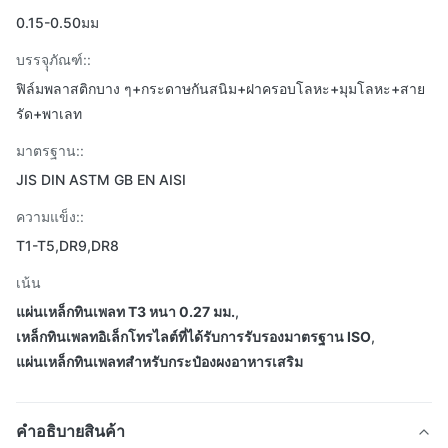
0.15-0.50มม
บรรจุุภัณฑ์::
ฟิล์มพลาสติกบาง ๆ+กระดาษกันสนิม+ฝาครอบโลหะ+มุมโลหะ+สาย
รัด+พาเลท
มาตรฐาน::
JIS DIN ASTM GB EN AISI
ความแข็ง::
T1-T5,DR9,DR8
เน้น
แผ่นเหล็กทินเพลท T3 หนา 0.27 มม.
,
เหล็กทินเพลทอิเล็กโทรไลต์ที่ได้รับการรับรองมาตรฐาน ISO
,
แผ่นเหล็กทินเพลทสำหรับกระป๋องผงอาหารเสริม
คําอธิบายสินค้า