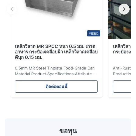
VIDEO
เหล็กวิลาด MR SPCC หนา 0.5 มม. เกรด
เหล็กวิลาดป
อาหาร กระป๋องเคลือบผิว เหล็กวิลาดเคลือบ
กระป๋องเครื
ดีบุก 0.15 มม.
0.5mm MR Steel Tinplate Food-Grade Can
Anti-Rust S
Material Product Specifications Attribute
Production 
Value Product Name 0.5mm MR Steel
Value Produ
Tinplate Food-Grade Can Material Material
Tinplate Be
ติดต่อตอนนี้
MR, SPCC, prime Tinplate / TFS Tin Coating
MR, SPCC, p
1.1/1.1, 2.8/2.8, 5.6/5.6, etc. or customized
1.1/1.1, 2.8
Surface Bright, Stone, Matte, Silver, Rough
Application 
Stone Thickness 0.15-0.50mm Hardness
vegetable c
TS230, TS245, TS260, TS275, TS290,
milk product
TH415, TH435, TH520, TH550, TH580,
etc. Thickn
TH620 Standard JIS DIN ASTM GB EN AISI
T5, DR9, DR
ขอทุน
Product Features High-quality tinplate with
EN, AISI Pr