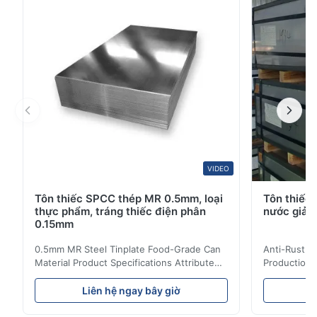
Thông số kỹ thuật sản phẩm Thuộc tính Giá trị Tên s...
VIDEO
Tôn thiếc SPCC thép MR 0.5mm, loại
Tôn thiếc 
thực phẩm, tráng thiếc điện phân
nước giải 
0.15mm
0.5mm MR Steel Tinplate Food-Grade Can
Anti-Rust S
Material Product Specifications Attribute
Production 
Value Product Name 0.5mm MR Steel
Value Produ
Tinplate Food-Grade Can Material Material
Tinplate Be
Liên hệ ngay bây giờ
L
MR, SPCC, prime Tinplate / TFS Tin Coating
MR, SPCC, p
1.1/1.1, 2.8/2.8, 5.6/5.6, etc. or customized
1.1/1.1, 2.8