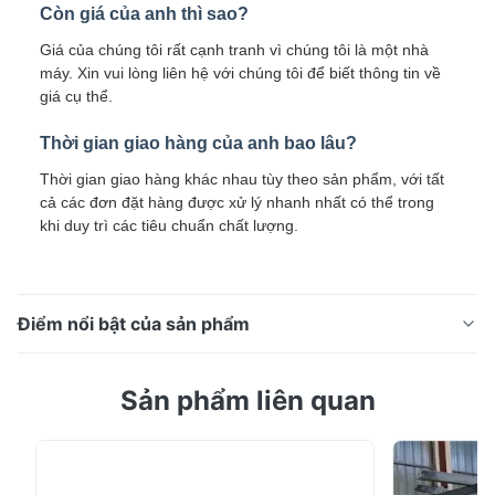
Còn giá của anh thì sao?
Giá của chúng tôi rất cạnh tranh vì chúng tôi là một nhà
máy. Xin vui lòng liên hệ với chúng tôi để biết thông tin về
giá cụ thể.
Thời gian giao hàng của anh bao lâu?
Thời gian giao hàng khác nhau tùy theo sản phẩm, với tất
cả các đơn đặt hàng được xử lý nhanh nhất có thể trong
khi duy trì các tiêu chuẩn chất lượng.
Điểm nổi bật của sản phẩm
0.6mm PPGI Ống cuộn kẽm Custom Width For Africa
Sản phẩm liên quan
Rolling Shutter Door And Chile Window Profile Making
DX51D + Z Pre-Painted Galvanized Coil là một sản
phẩm thép phủ màu chất lượng cao được thiết kế cho
các ứng dụng công nghiệp và xây dựng khác nhau.