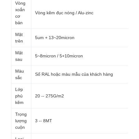
Vòng
xoắn
Vòng kẽm đục nóng / Alu-zinc
cơ
bản
Mặt
5um + 13~20micron
trên
Mặt
5~8micron / 5+10micron
sau
Màu
Số RAL hoặc màu mẫu của khách hàng
sắc
Lớp
phủ
20 -- 275G/m2
kẽm
Trọng
lượng
3 -- 8MT
cuộn