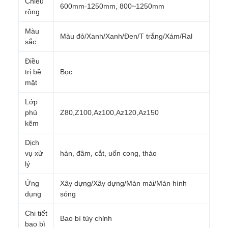
Chiều
600mm-1250mm, 800~1250mm
rộng
Màu
Màu đỏ/Xanh/Xanh/Đen/T trắng/Xám/Ral
sắc
Điều
trị bề
Bọc
mặt
Lớp
phủ
Z80,Z100,Az100,Az120,Az150
kẽm
Dịch
vụ xử
hàn, đâm, cắt, uốn cong, tháo
lý
Ứng
Xây dựng/Xây dựng/Màn mái/Màn hình
dụng
sóng
Chi tiết
Bao bì tùy chỉnh
bao bì