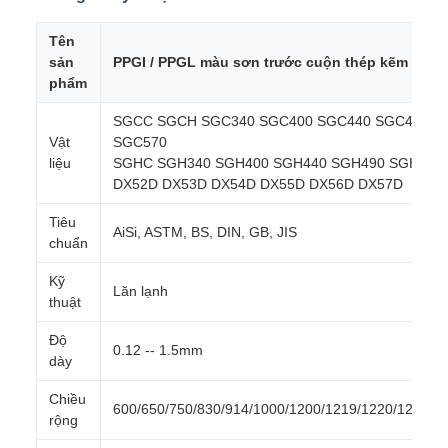
Tên
sản
PPGI / PPGL màu sơn trước cuộn thép kẽm / dải
phẩm
SGCC SGCH SGC340 SGC400 SGC440 SGC490
Vật
SGC570
liệu
SGHC SGH340 SGH400 SGH440 SGH490 SGH540
DX52D DX53D DX54D DX55D DX56D DX57D
Tiêu
AiSi, ASTM, BS, DIN, GB, JIS
chuẩn
Kỹ
Lăn lạnh
thuật
Độ
0.12 -- 1.5mm
dày
Chiều
600/650/750/830/914/1000/1200/1219/1220/1250m
rộng