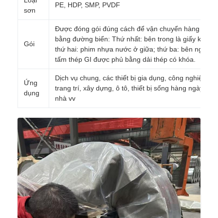
Loại
PE, HDP, SMP, PVDF
sơn
Được đóng gói đúng cách để vận chuyển hàng hóa
bằng đường biển: Thứ nhất: bên trong là giấy kraft;
Gói
thứ hai: phim nhựa nước ở giữa; thứ ba: bên ngoài l
tấm thép GI được phủ bằng dải thép có khóa.
Dịch vụ chung, các thiết bị gia dụng, công nghiệp,
Ứng
trang trí, xây dựng, ô tô, thiết bị sống hàng ngày, mái
dụng
nhà vv