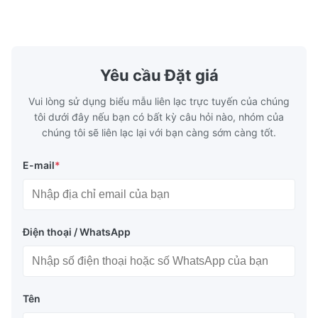
Surface Bright, Stone, Matte, Silver, Rough
Application 
Stone Thickness 0.15-0.50mm Hardness
vegetable c
TS230, TS245, TS260, TS275, TS290,
milk product
TH415, TH435, TH520, TH550, TH580,
etc. Thickn
TH620 Standard JIS DIN ASTM GB EN AISI
T5, DR9, DR
Yêu cầu Đặt giá
Product Features High-quality tinplate with
EN, AISI Pr
Vui lòng sử dụng biểu mẫu liên lạc trực tuyến của chúng
tôi dưới đây nếu bạn có bất kỳ câu hỏi nào, nhóm của
chúng tôi sẽ liên lạc lại với bạn càng sớm càng tốt.
E-mail
*
Điện thoại / WhatsApp
Tên