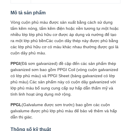
Mô tả sản phẩm
Vòng cuộn phủ màu được sản xuất bằng cách sử dụng
tấm kẽm nóng, tấm kẽm điện hoặc nền tương tự.một hoặc
nhiều lớp lớp phủ hữu cơ được áp dụng và nướng để tạo
ra một lớp phủ bềnCác cuộn dây thép này được phủ bằng
các lớp phủ hữu cơ có màu khác nhau thường được gọi là
cuộn dây phủ màu.
PPGI
(Đã sơn galvanized) đề cập đến các sản phẩm thép
galvanized sơn bao gồm PPGI Coil (vòng cuộn galvanized
có lớp phủ màu) và PPGI Sheet (bảng galvanized có lớp
phủ màu).Các sản phẩm này có cuộn dây galvanized với
lớp phủ màu bổ sung cung cấp sự hấp dẫn thẩm mỹ và
tính linh hoạt ứng dụng mở rộng.
PPGL
(Galvalume được sơn trước) bao gồm các cuộn
galvalume được phủ lớp phủ màu để bảo vệ thêm và hấp
dẫn thị giác.
Thông số kỹ thuật