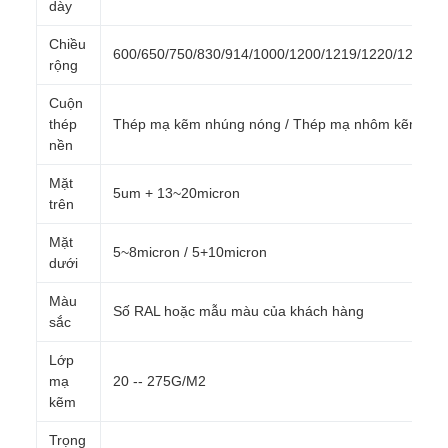
dày
Chiều
600/650/750/830/914/1000/1200/1219/1220/1250m
rộng
Cuộn
thép
Thép mạ kẽm nhúng nóng / Thép mạ nhôm kẽm
nền
Mặt
5um + 13~20micron
trên
Mặt
5~8micron / 5+10micron
dưới
Màu
Số RAL hoặc mẫu màu của khách hàng
sắc
Lớp
mạ
20 -- 275G/M2
kẽm
Trọng