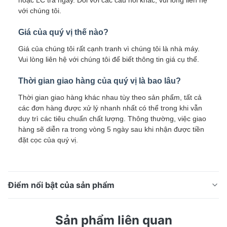
với chúng tôi.
Giá của quý vị thế nào?
Giá của chúng tôi rất cạnh tranh vì chúng tôi là nhà máy.
Vui lòng liên hệ với chúng tôi để biết thông tin giá cụ thể.
Thời gian giao hàng của quý vị là bao lâu?
Thời gian giao hàng khác nhau tùy theo sản phẩm, tất cả
các đơn hàng được xử lý nhanh nhất có thể trong khi vẫn
duy trì các tiêu chuẩn chất lượng. Thông thường, việc giao
hàng sẽ diễn ra trong vòng 5 ngày sau khi nhận được tiền
đặt cọc của quý vị.
Điểm nổi bật của sản phẩm
Cuộn thép PPGI mạ kẽm sơn phủ sẵn dày 0.2mm dùng
Sản phẩm liên quan
cho lợp mái nhà ở Châu Phi và xây dựng nhà kho ở