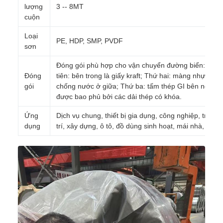
lượng
3 -- 8MT
cuộn
Loại
PE, HDP, SMP, PVDF
sơn
Đóng gói phù hợp cho vận chuyển đường biển: Đầu
Đóng
tiên: bên trong là giấy kraft; Thứ hai: màng nhựa
gói
chống nước ở giữa; Thứ ba: tấm thép GI bên ngoài
được bao phủ bởi các dải thép có khóa.
Ứng
Dịch vụ chung, thiết bị gia dụng, công nghiệp, trang
dụng
trí, xây dựng, ô tô, đồ dùng sinh hoạt, mái nhà, v.v.