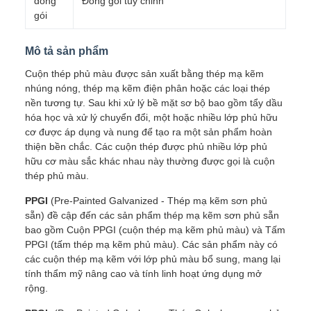
đóng
Đóng gói tùy chỉnh
gói
Mô tả sản phẩm
Cuộn thép phủ màu được sản xuất bằng thép mạ kẽm
nhúng nóng, thép mạ kẽm điện phân hoặc các loại thép
nền tương tự. Sau khi xử lý bề mặt sơ bộ bao gồm tẩy dầu
hóa học và xử lý chuyển đổi, một hoặc nhiều lớp phủ hữu
cơ được áp dụng và nung để tạo ra một sản phẩm hoàn
thiện bền chắc. Các cuộn thép được phủ nhiều lớp phủ
hữu cơ màu sắc khác nhau này thường được gọi là cuộn
thép phủ màu.
PPGI
(Pre-Painted Galvanized - Thép mạ kẽm sơn phủ
sẵn) đề cập đến các sản phẩm thép mạ kẽm sơn phủ sẵn
bao gồm Cuộn PPGI (cuộn thép mạ kẽm phủ màu) và Tấm
PPGI (tấm thép mạ kẽm phủ màu). Các sản phẩm này có
các cuộn thép mạ kẽm với lớp phủ màu bổ sung, mang lại
tính thẩm mỹ nâng cao và tính linh hoạt ứng dụng mở
rộng.