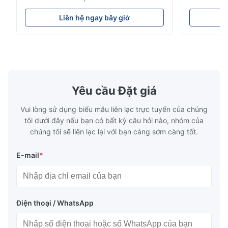
Value Product Name 0.5mm MR Steel
Value Produ
Tinplate Food-Grade Can Material Material
Tinplate Be
Liên hệ ngay bây giờ
L
MR, SPCC, prime Tinplate / TFS Tin Coating
MR, SPCC, p
1.1/1.1, 2.8/2.8, 5.6/5.6, etc. or customized
1.1/1.1, 2.8
Surface Bright, Stone, Matte, Silver, Rough
Application 
Stone Thickness 0.15-0.50mm Hardness
vegetable c
TS230, TS245, TS260, TS275, TS290,
milk product
TH415, TH435, TH520, TH550, TH580,
etc. Thickn
TH620 Standard JIS DIN ASTM GB EN AISI
T5, DR9, DR
Yêu cầu Đặt giá
Product Features High-quality tinplate with
EN, AISI Pr
Vui lòng sử dụng biểu mẫu liên lạc trực tuyến của chúng
tôi dưới đây nếu bạn có bất kỳ câu hỏi nào, nhóm của
chúng tôi sẽ liên lạc lại với bạn càng sớm càng tốt.
E-mail
*
Điện thoại / WhatsApp