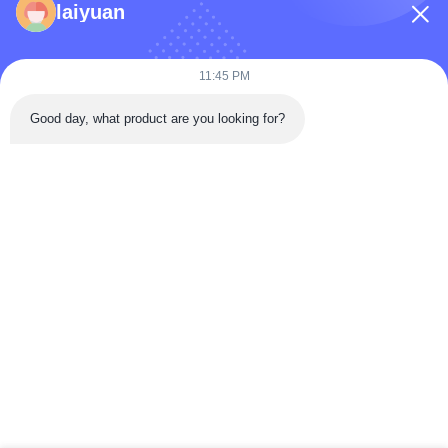
laiyuan
Sản Phẩm
Video
11:45 PM
Về Chúng Tôi
Good day, what product are you looking for?
Chuyến Tham Quan Nhà Máy
Kiểm Soát Chất Lượng
Liên Hệ Với Chúng Tôi
Yêu Cầu Báo Giá
Tin Tức
Follow Us