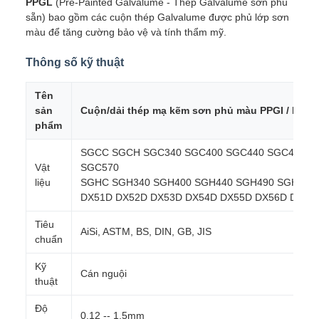
PPGL
(Pre-Painted Galvalume - Thép Galvalume sơn phủ
sẵn) bao gồm các cuộn thép Galvalume được phủ lớp sơn
màu để tăng cường bảo vệ và tính thẩm mỹ.
Thông số kỹ thuật
Tên
sản
Cuộn/dải thép mạ kẽm sơn phủ màu PPGI / PPGL
phẩm
SGCC SGCH SGC340 SGC400 SGC440 SGC490
Vật
SGC570
liệu
SGHC SGH340 SGH400 SGH440 SGH490 SGH540
DX51D DX52D DX53D DX54D DX55D DX56D DX57
Tiêu
AiSi, ASTM, BS, DIN, GB, JIS
chuẩn
Kỹ
Cán nguội
thuật
Độ
0.12 -- 1.5mm