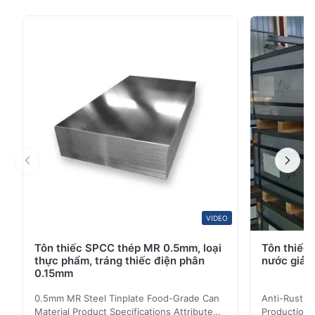
Nam Mỹ Cuộn thép mạ kẽm sơn phủ sẵn DX51D+Z là
sản phẩm thép phủ màu chất lượng cao, được thiết kế
cho nhiều ứng dụng công nghiệp và xây dựng. Thông
số kỹ thuật sản phẩm Thuộc tính Giá trị Tên sản phẩm
...
VIDEO
Tôn thiếc SPCC thép MR 0.5mm, loại
Tôn thiếc 
thực phẩm, tráng thiếc điện phân
nước giải 
0.15mm
0.5mm MR Steel Tinplate Food-Grade Can
Anti-Rust S
Material Product Specifications Attribute
Production 