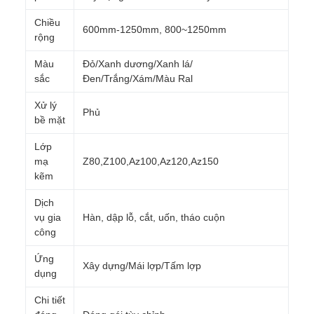
Chiều
600mm-1250mm, 800~1250mm
rộng
Màu
Đỏ/Xanh dương/Xanh lá/
sắc
Đen/Trắng/Xám/Màu Ral
Xử lý
Phủ
bề mặt
Lớp
mạ
Z80,Z100,Az100,Az120,Az150
kẽm
Dịch
vụ gia
Hàn, dập lỗ, cắt, uốn, tháo cuộn
công
Ứng
Xây dựng/Mái lợp/Tấm lợp
dụng
Chi tiết