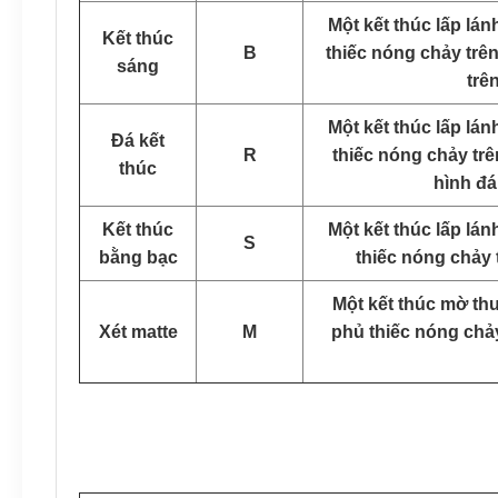
Một kết thúc lấp lá
Kết thúc
B
thiếc nóng chảy trên
sáng
trê
Một kết thúc lấp lá
Đá kết
R
thiếc nóng chảy tr
thúc
hình đá
Kết thúc
Một kết thúc lấp lá
S
bằng bạc
thiếc nóng chảy t
Một kết thúc mờ th
Xét matte
M
phủ thiếc nóng chả