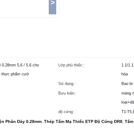
>
 0,28mm 5,6 / 5,6 cho
Lớp phủ thiếc::
1.1/1.1
ấp thực phẩm cườ
hóa
Sử dụng::
Bao bì 
Bưu kiện::
màng n
loại+dâ
độ cứng::
T1-T5
ện Phân Dày 0.28mm
Thép Tấm Mạ Thiếc ETP Độ Cứng DR8
Tấm 
,
,