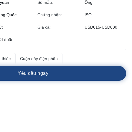
iyuan
Số mẫu:
Ông
ung Quốc
Chứng nhận:
ISO
5t
Giá cả:
USD615-USD830
0T/tuần
 thiếc
Cuộn dây điện phân
Y
ê
u
c
ầ
u
n
g
a
y