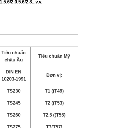
1,5.6/2.0,5.6/2.8...v.v.
Tiêu chuẩn
Tiêu chuẩn Mỹ
châu Âu
DIN EN
Đơn vị:
10203-1991
TS230
T1 ((T49)
TS245
T2 ((T53)
TS260
T2.5 ((T55)
TS275
T3(T57)