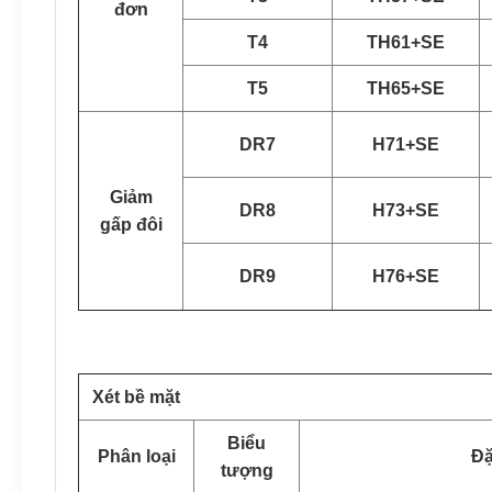
đơn
T4
TH61+SE
T5
TH65+SE
DR7
H71+SE
Giảm
DR8
H73+SE
gấp đôi
DR9
H76+SE
Xét bề mặt
Biểu
Phân loại
Đặ
tượng