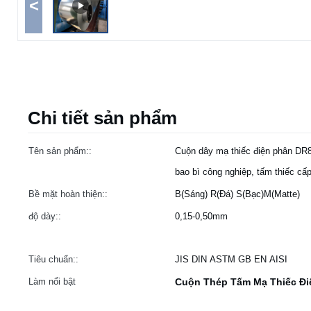
<
Chi tiết sản phẩm
Tên sản phẩm::
Cuộn dây mạ thiếc điện phân DR8
bao bì công nghiệp, tấm thiếc c
Bề mặt hoàn thiện::
B(Sáng) R(Đá) S(Bạc)M(Matte)
độ dày::
0,15-0,50mm
Tiêu chuẩn::
JIS DIN ASTM GB EN AISI
Làm nổi bật
Cuộn Thép Tấm Mạ Thiếc Đi