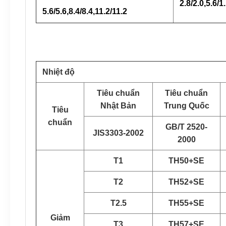
2.8/2.0,5.6/1.
5.6/5.6,8.4/8.4,11.2/11.2
Nhiệt độ
Tiêu chuẩn
Tiêu chuẩn
Nhật Bản
Trung Quốc
Tiêu
chuẩn
GB/T 2520-
JIS3303-2002
2000
T1
TH50+SE
T2
TH52+SE
T2.5
TH55+SE
Giảm
T3
TH57+SE