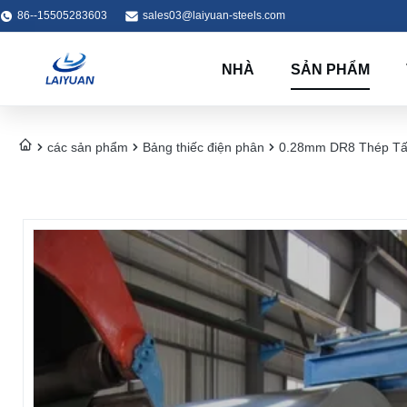
86--15505283603
sales03@laiyuan-steels.com
NHÀ
SẢN PHẨM
các sản phẩm
Bảng thiếc điện phân
0.28mm DR8 Thép Tấm