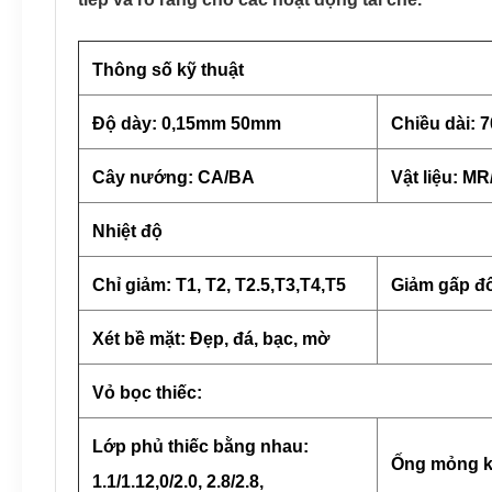
Thông số kỹ thuật
Độ dày: 0,15mm 50mm
Chiều dài: 
Cây nướng: CA/BA
Vật liệu: M
Nhiệt độ
Chỉ giảm: T1, T2, T2.5,T3,T4,T5
Giảm gấp đô
Xét bề mặt: Đẹp, đá, bạc, mờ
Vỏ bọc thiếc:
Lớp phủ thiếc bằng nhau:
Ống mỏng khá
1.1/1.12,0/2.0, 2.8/2.8,