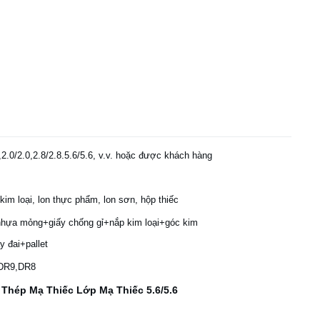
,2.0/2.0,2.8/2.8.5.6/5.6, v.v. hoặc được khách hàng
kim loại, lon thực phẩm, lon sơn, hộp thiếc
hựa mỏng+giấy chống gỉ+nắp kim loại+góc kim
y đai+pallet
,DR9,DR8
Thép Mạ Thiếc Lớp Mạ Thiếc 5.6/5.6