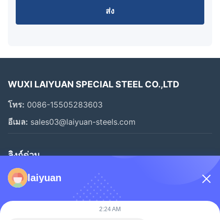
ส่ง
WUXI LAIYUAN SPECIAL STEEL CO.,LTD
โทร:
0086-15505283603
อีเมล:
sales03@laiyuan-steels.com
ลิงก์ด่วน
หน้าแรก
laiyuan
สินค้า
วิดีโอ
2:24 AM