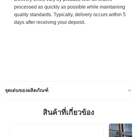
processed as quickly as possible while maintaining
quality standards. Typically, delivery occurs within 5
days after receiving your deposit.
จุดเด่นของผลิตภัณฑ์
SGCC DX51D SGCC RAL PPGL PPGI Coil Pre-painted
สินค้าที่เกี่ยวข้อง
Color Coated Steel Coil Attribute Value Products
Name RAL 9003 0.45 mm Ppgl Galvanized Steel Coil
Color Coated Prepainted Ppgi For Building Width
600mm-1250mm, 800~1250mm Color