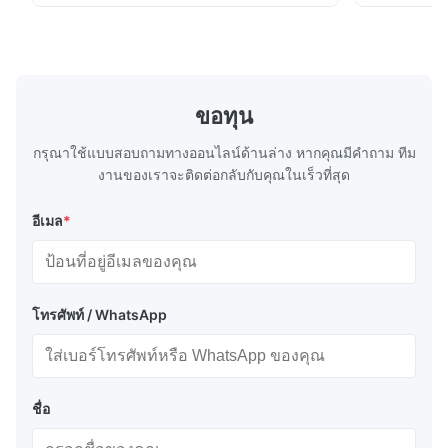
1.1/1.1, 2.8/2.8, 5.6/5.6, etc. or customized
1.1/1.1, 2.8
Surface Bright, Stone, Matte, Silver, Rough
Application 
Stone Thickness 0.15-0.50mm Hardness
vegetable c
TS230, TS245, TS260, TS275, TS290,
milk product
TH415, TH435, TH520, TH550, TH580,
etc. Thickn
TH620 Standard JIS DIN ASTM GB EN AISI
T5, DR9, DR
ขอทุน
Product Features High-quality tinplate with
EN, AISI Pr
กรุณาใช้แบบสอบถามทางออนไลน์ด้านล่าง หากคุณมีคําถาม ทีม
งานของเราจะติดต่อกลับกับคุณในเร็วที่สุด
อีเมล
*
โทรศัพท์ / WhatsApp
ชื่อ