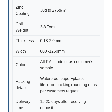
Zinc
30g to 275g/㎡
Coating
Coil
3-8 Tons
Weight
Thickness
0.18-2.0mm
Width
800~1250mm
All RAL code or as customer's
Color
sample
Waterproof paper+plastic
Packing
film+iron packing+bunding or as
details
per customers request
Delivery
15-25 days after receiving
time
deposit