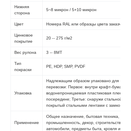
Нижняя
5~8 микрон / 5+10 микрон
сторона
Цвет
Номера RAL или образцы цвета заказчика
Цинковое
20 -- 275 г/м2
покрытие
Вес рулона
3 -- 8MT
Тип
PE, HDP, SMP, PVDF
покраски
Надлежащим образом упаковано для морс
перевозки: Первое: внутри крафт-бумага; В
Упаковка
водонепроницаемая пластиковая пленка
посередине; Третье: снаружи стальной лист
покрытый стальными лентами с замком.
Общее назначение, бытовая техника,
Применение
промышленность, декор, строительство,
автомобили, предметы быта, кровля и т.д.