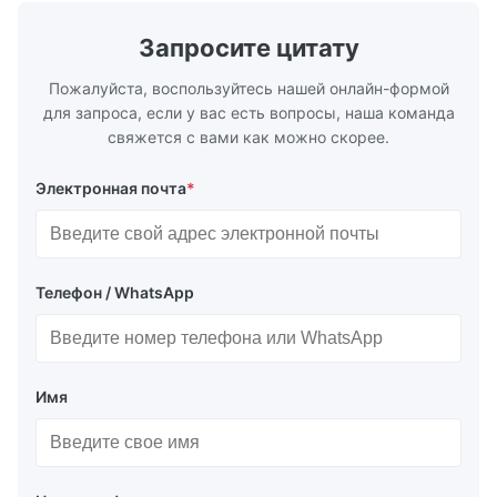
TH415, TH435, TH520, TH550, TH580,
etc. Thickn
TH620 Standard JIS DIN ASTM GB EN AISI
T5, DR9, DR
Запросите цитату
Product Features High-quality tinplate with
EN, AISI Pr
Пожалуйста, воспользуйтесь нашей онлайн-формой
для запроса, если у вас есть вопросы, наша команда
свяжется с вами как можно скорее.
Электронная почта
*
Телефон / WhatsApp
Имя