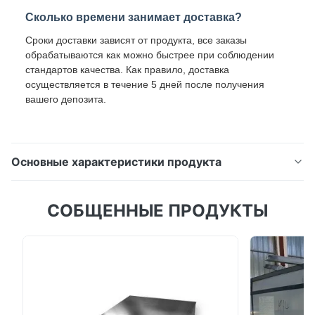
Сколько времени занимает доставка?
Сроки доставки зависят от продукта, все заказы
обрабатываются как можно быстрее при соблюдении
стандартов качества. Как правило, доставка
осуществляется в течение 5 дней после получения
вашего депозита.
Основные характеристики продукта
0.4мм ППГИ Оцинкованная сталь с полимерным
СОБЩЕННЫЕ ПРОДУКТЫ
покрытием высшего качества для контейнерных
домов в Южной Америке и сельскохозяйственных
навесов в Африке Оцинкованная сталь с
полимерным покрытием DX51D+Z — это
высококачественный продукт из стали с цветным
покрытием, предназначенный для различных