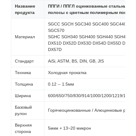
Название
ППГИ / ППГЛ оцинкованные стальные ру
продукта
полосы с цветным полимерным покрыт
SGCC SGCH SGC340 SGC400 SGC440 SG
SGC570
Материал
SGHC SGH340 SGH400 SGH440 SGH490 S
DX51D DX52D DX53D DX54D DX55D DX56D
DX57D
Стандарт
AiSi, ASTM, BS, DIN, GB, JIS
Техника
Холодная прокатка
Толщина
0.12 -- 1.5мм
Ширина
600/650/750/830/914/1000/1200/1219/1220
Базовый
Горячеоцинкованные / Алюцинковые рулон
рулон
Верхняя
5мкм + 13~20 микрон
сторона