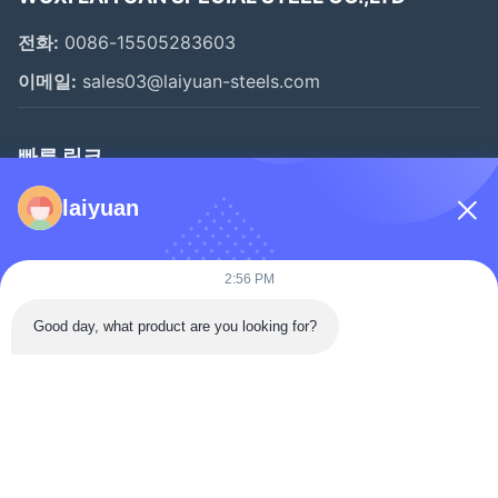
전화:
0086-15505283603
이메일:
sales03@laiyuan-steels.com
빠른 링크
집
laiyuan
제품
비디오
2:56 PM
우리 에 관한 것
Good day, what product are you looking for?
공장 투어
품질 관리
저희와 연락
인용 을 요청 하십시오