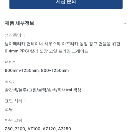
지금 문의
제품 세부정보
생산품명 ::
남아메리카 컨테이너 하우스와 아프리카 농장 창고 건물을 위한
0.4mm PPGI 칼라 도장 코일 프라임 그레이드
너비::
600mm-1250mm, 800~1250mm
색상:
빨간색/블루/그린/블랙/흰색/회색/ral 색상
표면 처리::
코팅
아연 코팅:
Z80, Z100, AZ100, AZ120, AZ150