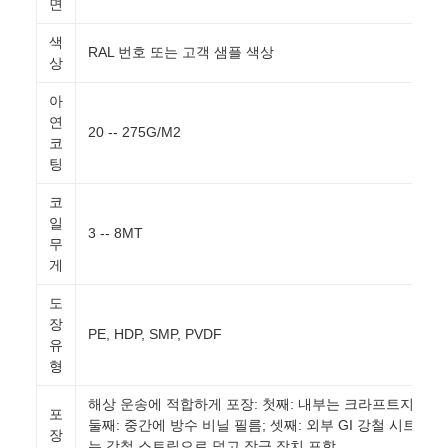
면
색
RAL 번호 또는 고객 샘플 색상
상
아
연
20 -- 275G/M2
코
팅
코
일
3 -- 8MT
무
게
도
장
PE, HDP, SMP, PVDF
유
형
해상 운송에 적합하게 포장: 첫째: 내부는 크라프트지;
포
둘째: 중간에 방수 비닐 필름; 셋째: 외부 GI 강철 시트
장
는 강철 스트립으로 덮고 잠금 장치 포함.