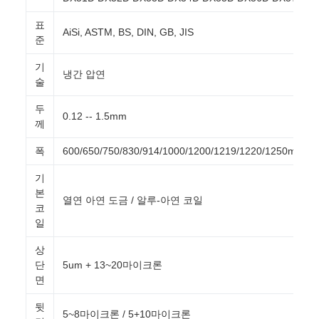
표
AiSi, ASTM, BS, DIN, GB, JIS
준
기
냉간 압연
술
두
0.12 -- 1.5mm
께
폭
600/650/750/830/914/1000/1200/1219/1220/1250mm
기
본
열연 아연 도금 / 알루-아연 코일
코
일
상
단
5um + 13~20마이크론
면
뒷
5~8마이크론 / 5+10마이크론