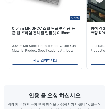
VIDEO
0.5mm MR SPCC 스틸 틴플릿 식품 등
방청 강철 주
급 캔 프라임 전해질 틴플릿 0.15mm
코팅 DR9
0.5mm MR Steel Tinplate Food-Grade Can
Anti-Rust S
Material Product Specifications Attribute
Production 
Value Product Name 0.5mm MR Steel
Value Produ
Tinplate Food-Grade Can Material Material
Tinplate Be
지금 연락하세요
MR, SPCC, prime Tinplate / TFS Tin Coating
MR, SPCC, p
1.1/1.1, 2.8/2.8, 5.6/5.6, etc. or customized
1.1/1.1, 2.8
Surface Bright, Stone, Matte, Silver, Rough
Application 
Stone Thickness 0.15-0.50mm Hardness
vegetable c
TS230, TS245, TS260, TS275, TS290,
milk product
TH415, TH435, TH520, TH550, TH580,
etc. Thickn
TH620 Standard JIS DIN ASTM GB EN AISI
T5, DR9, DR
인용 을 요청 하십시오
Product Features High-quality tinplate with
EN, AISI Pr
아래의 온라인 문의 연락 양식을 사용하시기 바랍니다. 질문이