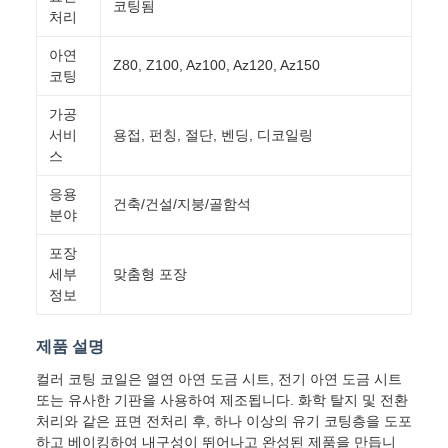
코팅됨
처리
아연
Z80, Z100, Az100, Az120, Az150
코팅
가공
서비
용접, 펀칭, 절단, 벤딩, 디코일링
스
응용
건축/건설/지붕/골함석
분야
포장
세부
맞춤형 포장
정보
제품 설명
컬러 코팅 코일은 열연 아연 도금 시트, 전기 아연 도금 시트
또는 유사한 기판을 사용하여 제조됩니다. 화학 탈지 및 전환
처리와 같은 표면 전처리 후, 하나 이상의 유기 코팅층을 도포
하고 베이킹하여 내구성이 뛰어나고 완성된 제품을 만듭니