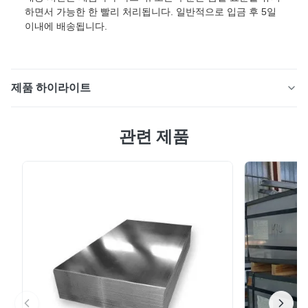
하면서 가능한 한 빨리 처리됩니다. 일반적으로 입금 후 5일
이내에 배송됩니다.
제품 하이라이트
0.4mm PPGI 사전 도장 코일 최고 등급, 남미 컨테이너 하
관련 제품
우스 및 아프리카 농장 창고 건물용 DX51D+Z 사전 도장
아연 도금 코일은 다양한 산업 및 건설 응용 분야를 위해
설계된 고품질 컬러 코팅 강철 제품입니다. 제품 사양 속성
값 제품명 나이지리아 조립식 주택 및 브라질 산업 벽 패널
자재용 0.3mm PPGL 갈바륨 컬러 코일 폭 600mm-
1250mm, 800~1250mm 색상 빨강/파랑/초록/검정/흰색/
회색/RAL 색상 표면 처리 코팅됨 아연 코팅 Z80, Z100,
Az100, Az120, Az150 가공 서비...