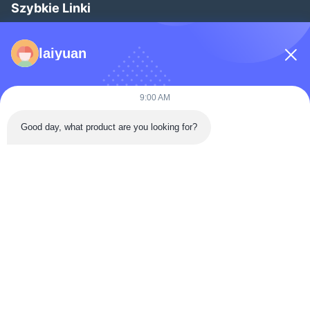
Szybkie Linki
Strona Główna
laiyuan
Produkty
Filmy
9:00 AM
O Nas
Good day, what product are you looking for?
Wycieczka Po Fabryce
Kontrola Jakości
Skontaktuj Się Z Nami
Poproś O Wycenę
Aktualności
Follow Us