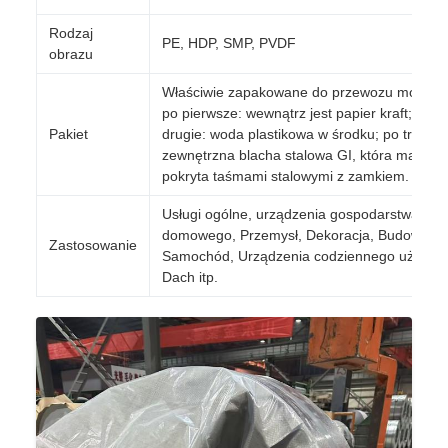
Rodzaj
PE, HDP, SMP, PVDF
obrazu
Właściwie zapakowane do przewozu morskie
po pierwsze: wewnątrz jest papier kraft; po
Pakiet
drugie: woda plastikowa w środku; po trzecie
zewnętrzna blacha stalowa GI, która ma być
pokryta taśmami stalowymi z zamkiem.
Usługi ogólne, urządzenia gospodarstwa
domowego, Przemysł, Dekoracja, Budowla,
Zastosowanie
Samochód, Urządzenia codziennego użytku,
Dach itp.