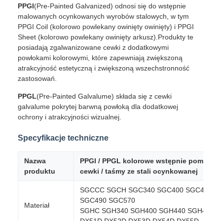
PPGI
(Pre-Painted Galvanized) odnosi się do wstępnie
malowanych ocynkowanych wyrobów stalowych, w tym
PPGI Coil (kolorowo powlekany owinięty owinięty) i PPGI
Sheet (kolorowo powlekany owinięty arkusz).Produkty te
posiadają zgalwanizowane cewki z dodatkowymi
powłokami kolorowymi, które zapewniają zwiększoną
atrakcyjność estetyczną i zwiększoną wszechstronność
zastosowań.
PPGL
(Pre-Painted Galvalume) składa się z cewki
galvalume pokrytej barwną powłoką dla dodatkowej
ochrony i atrakcyjności wizualnej.
Specyfikacje techniczne
Nazwa
PPGI / PPGL kolorowe wstępnie pomalow
produktu
cewki / taśmy ze stali ocynkowanej
SGCCC SGCH SGC340 SGC400 SGC440
SGC490 SGC570
Materiał
SGHC SGH340 SGH400 SGH440 SGH490