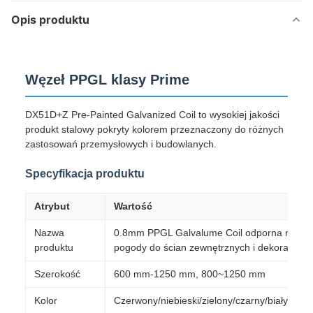
Opis produktu
Węzeł PPGL klasy Prime
DX51D+Z Pre-Painted Galvanized Coil to wysokiej jakości
produkt stalowy pokryty kolorem przeznaczony do różnych
zastosowań przemysłowych i budowlanych.
Specyfikacja produktu
Atrybut
Wartość
Nazwa
0.8mm PPGL Galvalume Coil odporna na dzi
produktu
pogody do ścian zewnętrznych i dekoracji dac
Szerokość
600 mm-1250 mm, 800~1250 mm
Kolor
Czerwony/niebieski/zielony/czarny/biały/szar