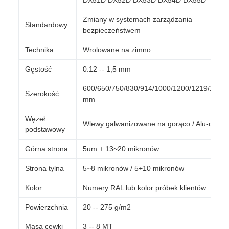
DX51D DX52D DX53D DX54D DX55D
Zmiany w systemach zarządzania
Standardowy
bezpieczeństwem
Technika
Wrolowane na zimno
Gęstość
0.12 -- 1,5 mm
600/650/750/830/914/1000/1200/1219/1220
Szerokość
mm
Węzeł
Wlewy galwanizowane na gorąco / Alu-cynk
podstawowy
Górna strona
5um + 13~20 mikronów
Strona tylna
5~8 mikronów / 5+10 mikronów
Kolor
Numery RAL lub kolor próbek klientów
Powierzchnia
20 -- 275 g/m2
Masa cewki
3 -- 8 MT