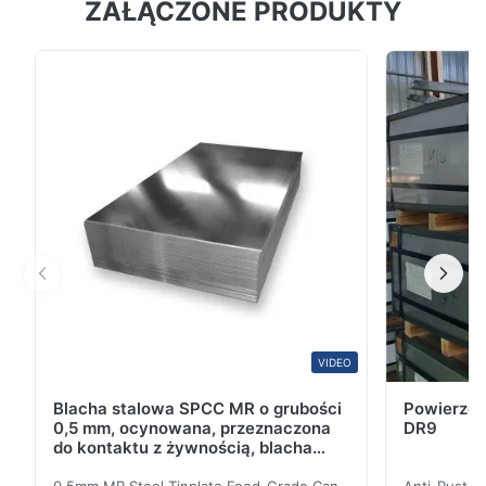
ZAŁĄCZONE PRODUKTY
Galvanized Coil to wysokiej jakości produkt stalowy
pokryty kolorem przeznaczony do różnych
zastosowań przemysłowych i budowlanych.
Specyfikacja produktu Atrybut Wartość Nazwa
produktu 0.8mm PPGL Galvalume Coil odporna na
działanie pogody do ścian zewn...
VIDEO
Blacha stalowa SPCC MR o grubości
Powierzch
0,5 mm, ocynowana, przeznaczona
DR9
do kontaktu z żywnością, blacha
elektrolytyczna 0,15 mm