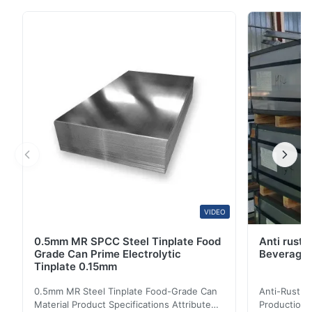
Tinggi Tinplate, lembaran baja tipis dengan lapisan
timah yang diaplikasikan baik dengan mencelupkan ke
dalam logam cair atau dengan deposisi elektrolitik;
hampir semua tinplate sekarang diproduksi ...
VIDEO
0.5mm MR SPCC Steel Tinplate Food
Anti rust 
Grade Can Prime Electrolytic
Beverage 
Tinplate 0.15mm
0.5mm MR Steel Tinplate Food-Grade Can
Anti-Rust S
Material Product Specifications Attribute
Production 