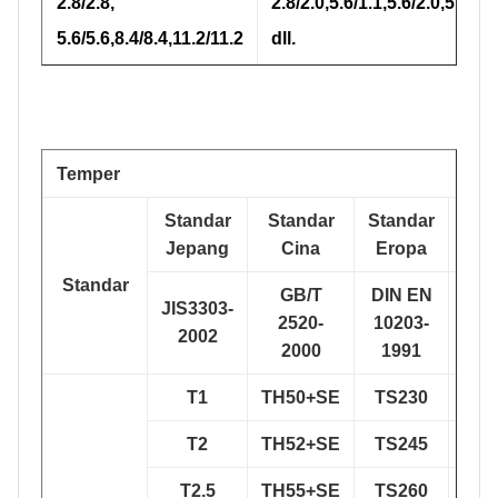
2.8/2.8,
2.8/2.0,5.6/1.1,5.6/2.0,5.6/2.8
5.6/5.6,8.4/8.4,11.2/11.2
dll.
Temper
Standar
Standar
Standar
S
Jepang
Cina
Eropa
Am
Standar
GB/T
DIN EN
JIS3303-
AST
2520-
10203-
2002
2000
1991
T1
TH50+SE
TS230
T
T2
TH52+SE
TS245
T
T2.5
TH55+SE
TS260
T2