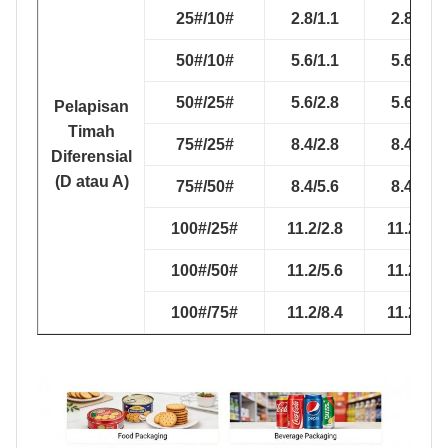
25#/10#
2.8/1.1
2.8/1.1
50#/10#
5.6/1.1
5.6/1.1
50#/25#
5.6/2.8
5.6/2.8
Pelapisan
Timah
75#/25#
8.4/2.8
8.4/2.8
Diferensial
(D atau A)
75#/50#
8.4/5.6
8.4/5.6
100#/25#
11.2/2.8
11.2/2.8
100#/50#
11.2/5.6
11.2/5.6
100#/75#
11.2/8.4
11.2/8.4