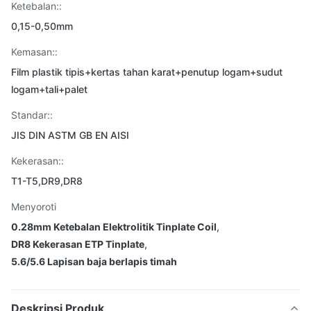
Ketebalan::
0,15-0,50mm
Kemasan::
Film plastik tipis+kertas tahan karat+penutup logam+sudut
logam+tali+palet
Standar::
JIS DIN ASTM GB EN AISI
Kekerasan::
T1-T5,DR9,DR8
Menyoroti
0.28mm Ketebalan Elektrolitik Tinplate Coil
,
DR8 Kekerasan ETP Tinplate
,
5.6/5.6 Lapisan baja berlapis timah
Deskripsi Produk