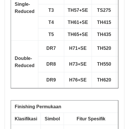
Single-
T3
TH57+SE
TS275
T
Reduced
T4
TH61+SE
TH415
T
T5
TH65+SE
TH435
T
DR7
H71+SE
TH520
DR
Double-
DR8
H73+SE
TH550
DR
Reduced
DR9
H76+SE
TH620
DR
Finishing Permukaan
Klasifikasi
Simbol
Fitur Spesifik