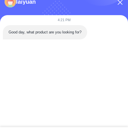
Rumah
laiyuan
Produk
Video
4:21 PM
Tentang Kami
Good day, what product are you looking for?
Tur Pabrik
Kontrol Kualitas
Hubungi Kami
Minta Kutipan
Berita
Follow Us