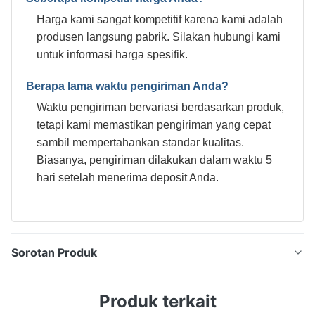
Harga kami sangat kompetitif karena kami adalah
produsen langsung pabrik. Silakan hubungi kami
untuk informasi harga spesifik.
Berapa lama waktu pengiriman Anda?
Waktu pengiriman bervariasi berdasarkan produk,
tetapi kami memastikan pengiriman yang cepat
sambil mempertahankan standar kualitas.
Biasanya, pengiriman dilakukan dalam waktu 5
hari setelah menerima deposit Anda.
Sorotan Produk
0.28mm DR8 Electrolytic Tinplate Coil 5.6/5.6 untuk
Produk terkait
Kemasan Industri, Tinplate Food Grade Kekuatan