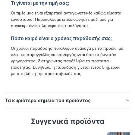
Τι γίνεται με την τιμή σας;
Οι τιμές μας είναι εξαιρετικά ανταγωνιστικές καθώς είμαστε
εργοστάσιο. Παρακαλούμε επικοινωνήστε μαζί μας για
συγκεκριμένες πληροφορίες τιμολόγησης.
Πόσο καιρό είναι ο χρόνος παράδοσής σας;
Οι χρόνοι παράδοσης ποικίλλουν ανάλογα με το προϊόν, με
όλες τις παραγγελίες να επεξεργάζονται όσο το δυνατόν
γρηγορότερα, διατηρώντας παράλληλα τα πρότυπα
ποιότητας. Συνήθως, η παράδοση γίνεται εντός 5 ημερών
μετά τη λήψη της προκαταβολής σας.
Τα κυριότερα σημεία του προϊόντος
0.3mm PPGL Galvalume Color Coil για Nigeria Prefab
Συγγενικά προϊόντα
House και Brazil Industrial Wall Panel Material Το
DX51D+Z Pre-Painted Galvanized Coil είναι ένα