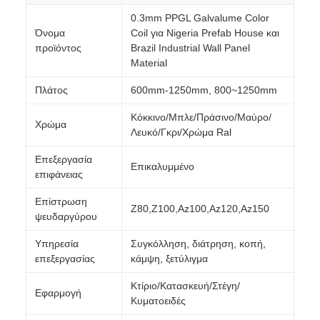
0.3mm PPGL Galvalume Color
Όνομα
Coil για Nigeria Prefab House και
προϊόντος
Brazil Industrial Wall Panel
Material
Πλάτος
600mm-1250mm, 800~1250mm
Κόκκινο/Μπλε/Πράσινο/Μαύρο/
Χρώμα
Λευκό/Γκρι/Χρώμα Ral
Επεξεργασία
Επικαλυμμένο
επιφάνειας
Επίστρωση
Z80,Z100,Az100,Az120,Az150
ψευδαργύρου
Υπηρεσία
Συγκόλληση, διάτρηση, κοπή,
επεξεργασίας
κάμψη, ξετύλιγμα
Κτίριο/Κατασκευή/Στέγη/
Εφαρμογή
Κυματοειδές