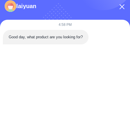
laiyuan
Προϊόντα
Βίντεο
4:58 PM
Σχετικά Με Εμάς
Good day, what product are you looking for?
Επισκέψεις Στο Εργοστάσιο
Έλεγχος Ποιότητας
Επικοινωνήστε Μαζί Μας
Ζητήστε Μια Προσφορά
Ειδήσεις
Follow Us