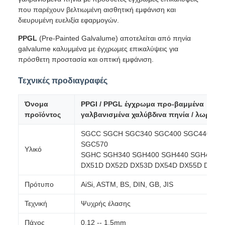
που παρέχουν βελτιωμένη αισθητική εμφάνιση και
διευρυμένη ευελιξία εφαρμογών.
PPGL
(Pre-Painted Galvalume) αποτελείται από πηνία
galvalume καλυμμένα με έγχρωμες επικαλύψεις για
πρόσθετη προστασία και οπτική εμφάνιση.
Τεχνικές προδιαγραφές
Όνομα
PPGI / PPGL έγχρωμα προ-βαμμένα
προϊόντος
γαλβανισμένα χαλύβδινα πηνία / λωρίδες
SGCC SGCH SGC340 SGC400 SGC440 SG
SGC570
Υλικό
SGHC SGH340 SGH400 SGH440 SGH490 
DX51D DX52D DX53D DX54D DX55D DX56
Πρότυπο
AiSi, ASTM, BS, DIN, GB, JIS
Τεχνική
Ψυχρής έλασης
Πάχος
0.12 -- 1.5mm