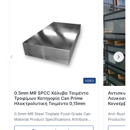
υψηλής ποιότητας χαλύβδινο προϊόν με έγχρωμη
επίστρωση, σχεδιασμένο για διάφορες βιομηχανικές
και κατασκευαστικές εφαρμογές. Προδιαγραφές
προϊόντος Χαρα...
VIDEO
0.5mm MR SPCC Χάλυβα Τσιμέντο
Αντισκωρ
Τροφίμων Κατηγορία Can Prime
Λευκοσιδή
Ηλεκτρολυτική Τσιμέντο 0,15mm
Κονσέρβε
0.5mm MR Steel Tinplate Food-Grade Can
Anti-Rust S
Material Product Specifications Attribute
Production 
Value Product Name 0.5mm MR Steel
Value Produ