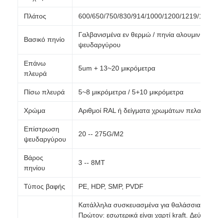
Πλάτος
600/650/750/830/914/1000/1200/1219/122
Γαλβανισμένα εν θερμώ / πηνία αλουμινίου-
Βασικό πηνίο
ψευδαργύρου
Επάνω
5um + 13~20 μικρόμετρα
πλευρά
Πίσω πλευρά
5~8 μικρόμετρα / 5+10 μικρόμετρα
Χρώμα
Αριθμοί RAL ή δείγματα χρωμάτων πελατών
Επίστρωση
20 -- 275G/M2
ψευδαργύρου
Βάρος
3 -- 8MT
πηνίου
Τύπος βαφής
PE, HDP, SMP, PVDF
Κατάλληλα συσκευασμένα για θαλάσσια μετα
Πρώτον: εσωτερικά είναι χαρτί kraft. Δεύτερον