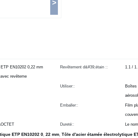
>
que ETP EN10202 0,22 mm
Revêtement d&#39;étain ::
1.1 / 1.
n avec revêteme
Utiliser::
Boîtes 
aérosol
Emballer::
Film pl
couver
GAOCTET
Dureté::
Le nom
ytique ETP EN10202 0
22 mm
Tôle d'acier étamée électrolytique 
,
,