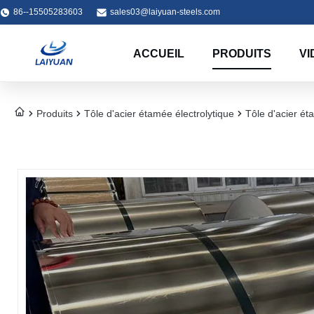
86--15505283603
sales03@laiyuan-steels.com
ACCUEIL
PRODUITS
VI
Produits
Tôle d'acier étamée électrolytique
Tôle d'acier é