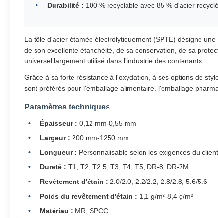
Durabilité :
100 % recyclable avec 85 % d'acier recycl
La tôle d'acier étamée électrolytiquement (SPTE) désigne une 
de son excellente étanchéité, de sa conservation, de sa protect
universel largement utilisé dans l'industrie des contenants.
Grâce à sa forte résistance à l'oxydation, à ses options de sty
sont préférés pour l'emballage alimentaire, l'emballage pharmac
Paramètres techniques
Épaisseur :
0,12 mm-0,55 mm
Largeur :
200 mm-1250 mm
Longueur :
Personnalisable selon les exigences du clien
Dureté :
T1, T2, T2.5, T3, T4, T5, DR-8, DR-7M
Revêtement d'étain :
2.0/2.0, 2.2/2.2, 2.8/2.8, 5.6/5.6
Poids du revêtement d'étain :
1,1 g/m²-8,4 g/m²
Matériau :
MR, SPCC