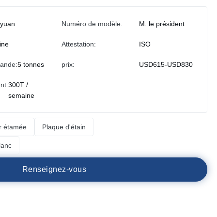
iyuan
Numéro de modèle:
M. le président
ine
Attestation:
ISO
ande:
5 tonnes
prix:
USD615-USD830
nt:
300T /
semaine
er étamée
Plaque d'étain
lanc
R
e
n
s
e
i
g
n
e
z
-
v
o
u
s