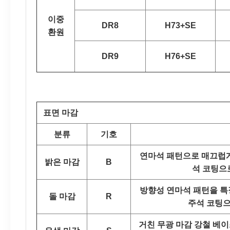
이중
DR8
H73+SE
환원
DR9
H76+SE
표면 마감
분류
기호
연마석 패턴으로 매끄럽게
밝은 마감
B
석 코팅으
방향성 연마석 패턴을 특
돌 마감
R
주석 코팅으
거친 무광 마감 강철 베