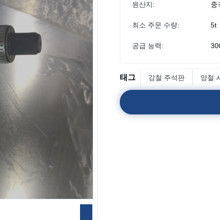
원산지:
중
최소 주문 수량:
5t
공급 능력:
30
태그
강철 주석판
양철 