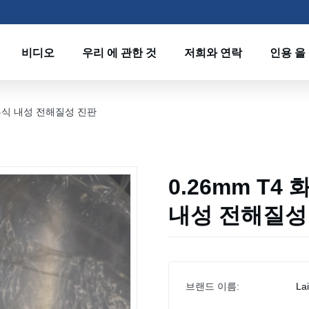
비디오
우리 에 관한 것
저희와 연락
인용 을
용 부식 내성 전해질성 진판
0.26mm T4
내성 전해질성
브랜드 이름:
La