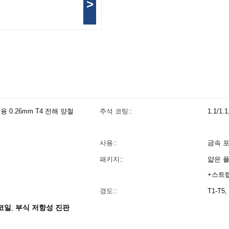
>
용 0.26mm T4 전해 양철
주석 코팅::
1.1/1.
사용::
금속 포
패키지::
얇은 
+스트
경도::
T1-T5,
 코일
부식 저항성 진판
,