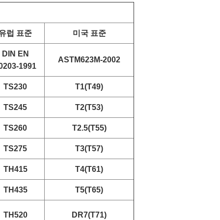
유럽 표준
미국 표준
DIN EN
ASTM623M-2002
0203-1991
TS230
T1(T49)
TS245
T2(T53)
TS260
T2.5(T55)
TS275
T3(T57)
TH415
T4(T61)
TH435
T5(T65)
TH520
DR7(T71)