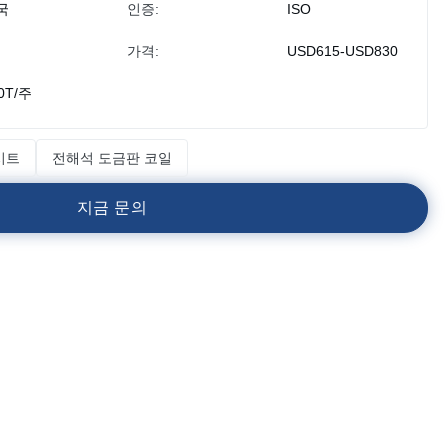
국
인증:
ISO
가격:
USD615-USD830
0T/주
시트
전해석 도금판 코일
지
금
문
의