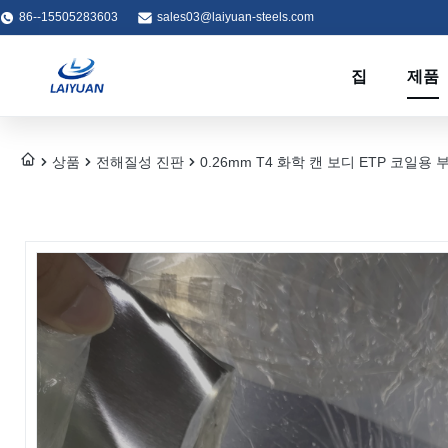
86--15505283603
sales03@laiyuan-steels.com
집
제품
상품
전해질성 진판
0.26mm T4 화학 캔 보디 ETP 코일