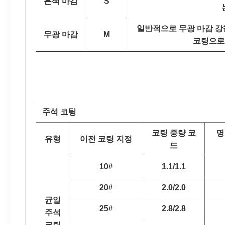
은색 마감
S
일반적으로 무광 마감 강
무광 마감
M
코팅으로
주석 코팅
코팅 중량 코
명
유형
이전 코팅 지정
드
10#
1.1/1.1
20#
2.0/2.0
균일
25#
2.8/2.8
주석