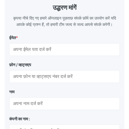
TH620 Standard JIS DIN ASTM GB EN AISI
T5, DR9, DR
उद्धरण मांगें
Product Features High-quality tinplate with
EN, AISI Pr
कृपया नीचे दिए गए हमारे ऑनलाइन पूछताछ संपर्क फ़ॉर्म का उपयोग करें यदि
आपके कोई प्रश्न हैं, तो हमारी टीम जल्द से जल्द आपसे संपर्क करेगी।
ईमेल
*
फ़ोन / व्हाट्सएप
नाम
कंपनी का नाम :