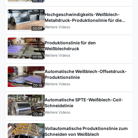
Hochgeschwindigkeits-Weißblech-
Metalldruck-Produktionslinie für die
Dosenherstellung.
Weitere Videos
00:08
Produktionslinie für den
Weißblechdruck
Weitere Videos
00:08
Automatische Weißblech-Offsetdruck-
Produktionslinie
Weitere Videos
00:18
Automatische SPTE-Weißblech-Coil-
Schneidelinie
Weitere Videos
00:16
Vollautomatische Produktionslinie zum
Schneiden von Weißblech