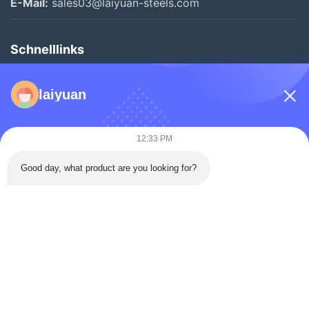
E-Mail:
sales03@laiyuan-steels.com
Verzinkter Stahl
Schnelllinks
PPGI&PPGL
Zu Hause
Edelstahl
laiyuan
Produkte
Weißblech
Videos
12:33 PM
Über Uns
Weitere Videos
Good day, what product are you looking for?
Werksbesichtigung
Qualitätskontrolle
Kontakt Mit Uns
Angebot Anfordern
Neuigkeiten