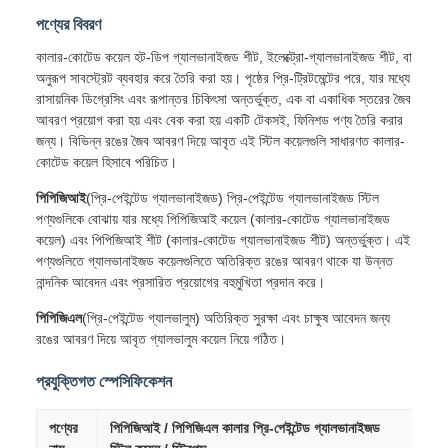
পণ্যের বিবরণ
কালার-কোটেড কয়েল হট-ডিপ গ্যালভানাইজড শীট, ইলেক্ট্রো-গ্যালভানাইজড শীট, বা
অনুরূপ সাবস্ট্রেট ব্যবহার করে তৈরি করা হয়। পৃষ্ঠের প্রি-ট্রিটমেন্টের পরে, যার মধ্যে
রাসায়নিক ডিগ্রেসিং এবং রূপান্তর চিকিৎসা অন্তর্ভুক্ত, এক বা একাধিক স্তরের জৈব
আবরণ প্রয়োগ করা হয় এবং বেক করা হয় একটি টেকসই, ফিনিশড পণ্য তৈরি করার
জন্য। বিভিন্ন রঙের জৈব আবরণ দিয়ে আবৃত এই স্টিল কয়েলগুলি সাধারণত কালার-
কোটেড কয়েল হিসাবে পরিচিত।
পিপিজিআই
(প্রি-পেইন্টেড গ্যালভানাইজড) প্রি-পেইন্টেড গ্যালভানাইজড স্টিল
পণ্যগুলিকে বোঝায় যার মধ্যে পিপিজিআই কয়েল (কালার-কোটেড গ্যালভানাইজড
কয়েল) এবং পিপিজিআই শীট (কালার-কোটেড গ্যালভানাইজড শীট) অন্তর্ভুক্ত। এই
পণ্যগুলিতে গ্যালভানাইজড কয়েলগুলিতে অতিরিক্ত রঙের আবরণ থাকে যা উন্নত
নান্দনিক আবেদন এবং প্রসারিত প্রয়োগের বহুমুখিতা প্রদান করে।
পিপিজিএল
(প্রি-পেইন্টেড গ্যালভালুম) অতিরিক্ত সুরক্ষা এবং চাক্ষুষ আবেদন জন্য
রঙের আবরণ দিয়ে আবৃত গ্যালভালুম কয়েল নিয়ে গঠিত।
প্রযুক্তিগত স্পেসিফিকেশন
পণ্যের
পিপিজিআই / পিপিজিএল কালার প্রি-পেইন্টেড গ্যালভানাইজড