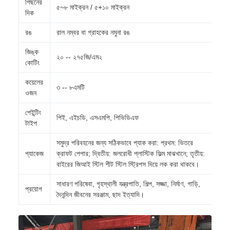
পিছনের
৫~৮ মাইক্রন / ৫+১০ মাইক্রন
দিক
রঙ
রাল নম্বর বা গ্রাহকের নমুনা রঙ
জিঙ্ক
২০ -- ২৭৫জি/এম২
কোটিং
কয়েলের
৩ -- ৮এমটি
ওজন
পেইন্টিং
পিই, এইচডি, এসএমপি, পিভিডিএফ
টাইপ
সমুদ্র পরিবহনের জন্য সঠিকভাবে প্যাক করা: প্রথম: ভিতরে
প্যাকেজ
ক্রাফট পেপার; দ্বিতীয়: জলরোধী প্লাস্টিক ফিল্ম মাঝখানে; তৃতীয়:
বাইরের জিআই স্টিল শীট স্টিল স্ট্রিপস দিয়ে লক করা থাকবে।
সাধারণ পরিষেবা, গৃহস্থালী যন্ত্রপাতি, শিল্প, সজ্জা, নির্মাণ, গাড়ি,
প্রয়োগ
দৈনন্দিন জীবনের সরঞ্জাম, ছাদ ইত্যাদি।