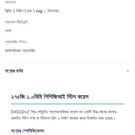
আবেদন:
বিল্ডিং \ নির্মাণ \ ছাদ \ rug েউখেলান
সারফেস ট্রিটমেন্ট:
লেপা
প্যাকেজিং বিশদ::
কাস্টমাইজড প্যাকেজিং
পণ্যের বর্ণনা
২৭৫জি ১.০মিমি পিপিজিআই স্টিল কয়েল
DX51D+Z প্রি-পেইন্টেড গ্যালভানাইজড কয়েল হল একটি উচ্চ-মানের কালার-
কোটেড স্টিল পণ্য যা বিভিন্ন শিল্প ও নির্মাণ কাজের জন্য ডিজাইন করা হয়েছে।
পণ্যের স্পেসিফিকেশন