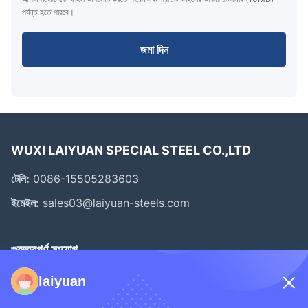
পর্যন্ত হতে পারবে।
জমা দিন
WUXI LAIYUAN SPECIAL STEEL CO.,LTD
টেলি:
0086-15505283603
ইমেইল:
sales03@laiyuan-steels.com
গুরুত্বপূর্ণ সংযোগ
বাড়ি
laiyuan
পণ্য