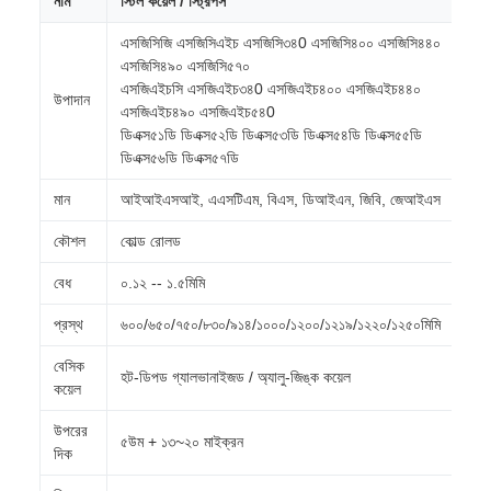
নাম
স্টিল কয়েল / স্ট্রিপস
এসজিসিজি এসজিসিএইচ এসজিসি৩৪0 এসজিসি৪০০ এসজিসি৪৪০
এসজিসি৪৯০ এসজিসি৫৭০
এসজিএইচসি এসজিএইচ৩৪0 এসজিএইচ৪০০ এসজিএইচ৪৪০
উপাদান
এসজিএইচ৪৯০ এসজিএইচ৫৪0
ডিএক্স৫১ডি ডিএক্স৫২ডি ডিএক্স৫৩ডি ডিএক্স৫৪ডি ডিএক্স৫৫ডি
ডিএক্স৫৬ডি ডিএক্স৫৭ডি
মান
আইআইএসআই, এএসটিএম, বিএস, ডিআইএন, জিবি, জেআইএস
কৌশল
কোল্ড রোলড
বেধ
০.১২ -- ১.৫মিমি
প্রস্থ
৬০০/৬৫০/৭৫০/৮৩০/৯১৪/১০০০/১২০০/১২১৯/১২২০/১২৫০মিমি
বেসিক
হট-ডিপড গ্যালভানাইজড / অ্যালু-জিঙ্ক কয়েল
কয়েল
উপরের
৫উম + ১৩~২০ মাইক্রন
দিক