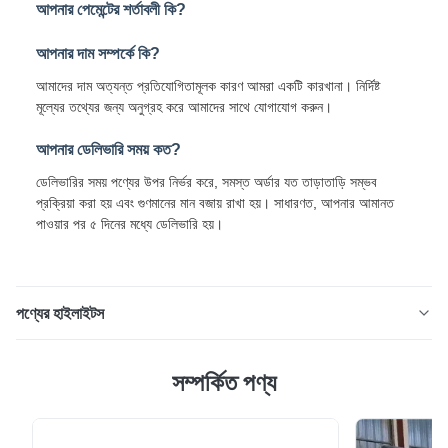
আপনার পেমেন্টের শর্তাবলী কি?
আপনার দাম সম্পর্কে কি?
আমাদের দাম অত্যন্ত প্রতিযোগিতামূলক কারণ আমরা একটি কারখানা। নির্দিষ্ট
মূল্যের তথ্যের জন্য অনুগ্রহ করে আমাদের সাথে যোগাযোগ করুন।
আপনার ডেলিভারি সময় কত?
ডেলিভারির সময় পণ্যের উপর নির্ভর করে, সমস্ত অর্ডার যত তাড়াতাড়ি সম্ভব
প্রক্রিয়া করা হয় এবং গুণমানের মান বজায় রাখা হয়। সাধারণত, আপনার আমানত
পাওয়ার পর ৫ দিনের মধ্যে ডেলিভারি হয়।
পণ্যের হাইলাইটস
২৭৫জি ১.০মিমি পিপিজিআই স্টিল কয়েল DX51D+Z প্রি-পেইন্টেড
সম্পর্কিত পণ্য
গ্যালভানাইজড কয়েল হল একটি উচ্চ-মানের কালার-কোটেড স্টিল পণ্য যা বিভিন্ন
শিল্প ও নির্মাণ কাজের জন্য ডিজাইন করা হয়েছে। পণ্যের স্পেসিফিকেশন বৈশিষ্ট্য
মান পণ্যের নাম ০.৮মিমি পিপিজিএল গ্যালভালুম কয়েল আবহাওয়া প্রতিরোধী