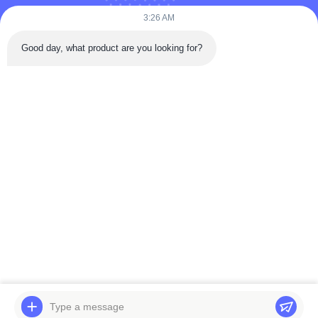
ভিডিও
3:26 AM
আমাদের সম্বন্ধে
Good day, what product are you looking for?
কারখানা ভ্রমণ
গুণগত মান নিয়ন্ত্রণ
যোগাযোগ করুন
একটি উদ্ধৃতি অনুরোধ করুন
খবর
Follow Us
©2025- WUXI LAIYUAN SPECIAL STEEL CO.,LTD. সমস্ত অধিকার সংরক্ষিত।