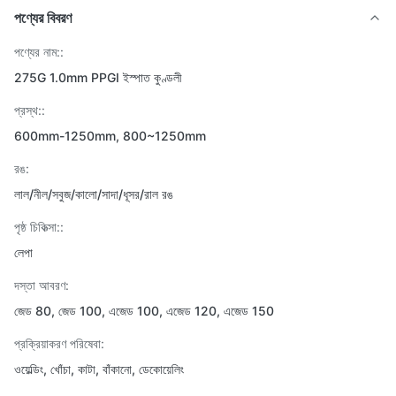
পণ্যের বিবরণ
পণ্যের নাম::
275G 1.0mm PPGI ইস্পাত কুণ্ডলী
প্রস্থ::
600mm-1250mm, 800~1250mm
রঙ:
লাল/নীল/সবুজ/কালো/সাদা/ধূসর/রাল রঙ
পৃষ্ঠ চিকিত্সা::
লেপা
দস্তা আবরণ:
জেড 80, জেড 100, এজেড 100, এজেড 120, এজেড 150
প্রক্রিয়াকরণ পরিষেবা:
ওয়েল্ডিং, খোঁচা, কাটা, বাঁকানো, ডেকোয়েলিং