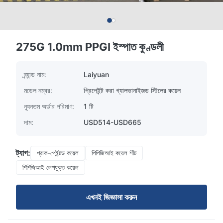
275G 1.0mm PPGI ইস্পাত কুণ্ডলী
ব্র্যান্ড নাম:
Laiyuan
মডেল নম্বর:
প্রিপেইন্ট করা গ্যালভানাইজড স্টিলের কয়েল
ন্যূনতম অর্ডার পরিমাণ:
1 টি
দাম:
USD514-USD665
ট্যাগ:
প্রাক-পেইন্টড কয়েল
পিপিজিআই কয়েল শীট
পিপিজিআই লেপযুক্ত কয়েল
এখনই জিজ্ঞাসা করুন