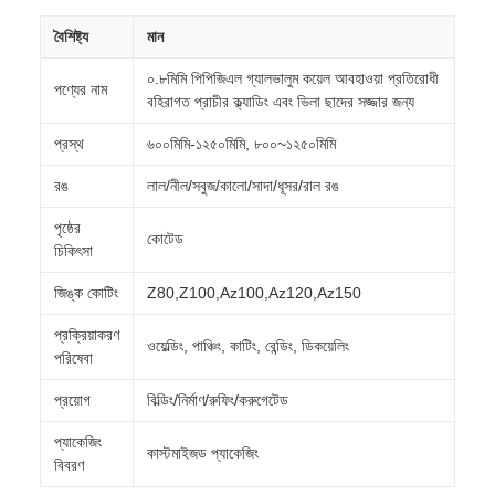
বৈশিষ্ট্য
মান
০.৮মিমি পিপিজিএল গ্যালভালুম কয়েল আবহাওয়া প্রতিরোধী
পণ্যের নাম
বহিরাগত প্রাচীর ক্ল্যাডিং এবং ভিলা ছাদের সজ্জার জন্য
প্রস্থ
৬০০মিমি-১২৫০মিমি, ৮০০~১২৫০মিমি
রঙ
লাল/নীল/সবুজ/কালো/সাদা/ধূসর/রাল রঙ
পৃষ্ঠের
কোটেড
চিকিৎসা
জিঙ্ক কোটিং
Z80,Z100,Az100,Az120,Az150
প্রক্রিয়াকরণ
ওয়েল্ডিং, পাঞ্চিং, কাটিং, বেন্ডিং, ডিকয়েলিং
পরিষেবা
প্রয়োগ
বিল্ডিং/নির্মাণ/রুফিং/করুগেটেড
প্যাকেজিং
কাস্টমাইজড প্যাকেজিং
বিবরণ