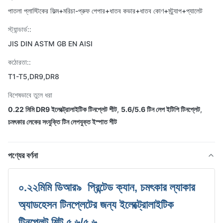
পাতলা প্লাস্টিকের ফিল্ম+মরিচা-প্রুফ পেপার+ধাতব কভার+ধাতব কোণ+স্ট্র্যাপ+প্যালেট
স্ট্যান্ডার্ড::
JIS DIN ASTM GB EN AISI
কঠোরতা::
T1-T5,DR9,DR8
বিশেষভাবে তুলে ধরা
0.22 মিমি DR9 ইলেক্ট্রোলাইটিক টিনপ্লেট শীট
,
5.6/5.6 টিন লেপ ইটিপি টিনপ্লেট
,
চমৎকার লেকের সংযুক্তি টিন লেপযুক্ত ইস্পাত শীট
পণ্যের বর্ণনা
০.২২মিমি ডিআর৯
প্রিন্টেড ক্যান, চমৎকার ল্যাকার
অ্যাডহেসন টিনপ্লেটের জন্য ইলেক্ট্রোলাইটিক
টিনপ্লেট শিট ৫.৬/৫.৬