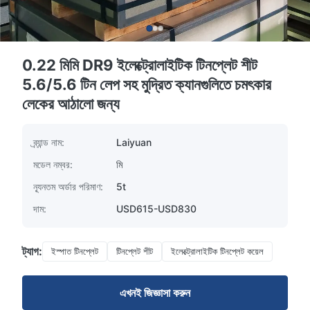
0.22 মিমি DR9 ইলেক্ট্রোলাইটিক টিনপ্লেট শীট
5.6/5.6 টিন লেপ সহ মুদ্রিত ক্যানগুলিতে চমৎকার
লেকের আঠালো জন্য
ব্র্যান্ড নাম:
Laiyuan
মডেল নম্বর:
মি
ন্যূনতম অর্ডার পরিমাণ:
5t
দাম:
USD615-USD830
ট্যাগ:
ইস্পাত টিনপ্লেট
টিনপ্লেট শীট
ইলেক্ট্রোলাইটিক টিনপ্লেট কয়েল
এখনই জিজ্ঞাসা করুন