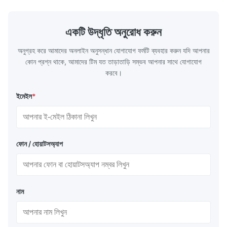
TS230, TS245, TS260, TS275, TS290,
milk product
TH415, TH435, TH520, TH550, TH580,
etc. Thickn
TH620 Standard JIS DIN ASTM GB EN AISI
T5, DR9, DR
একটি উদ্ধৃতি অনুরোধ করুন
Product Features High-quality tinplate with
EN, AISI Pr
অনুগ্রহ করে আমাদের অনলাইন অনুসন্ধান যোগাযোগ ফর্মটি ব্যবহার করুন যদি আপনার
কোন প্রশ্ন থাকে, আমাদের টিম যত তাড়াতাড়ি সম্ভব আপনার সাথে যোগাযোগ
করবে।
ইমেইল
*
ফোন / হোয়াটসঅ্যাপ
নাম