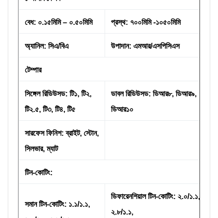
বেধ: ০.১৫মিমি – ০.৫০মিমি
প্রস্থ: ৭০০মিমি -১০৫০মিমি
অ্যানিল: সিএ/বিএ
উপাদান: এমআর/এসপিসিএস
টেম্পার
সিঙ্গেল রিডিউসড: টি১, টি২,
ডাবল রিডিউসড: ডিআর৮, ডিআর৯,
টি২.৫, টি৩, টি৪, টি৫
ডিআর১০
সারফেস ফিনিশ: ব্রাইট, স্টোন,
সিলভার, ম্যাট
টিন-কোটিং:
ডিফারেনশিয়াল টিন-কোটিং: ২.০/১.১,
সমান টিন-কোটিং: ১.১/১.১,
২.৮/১.১,