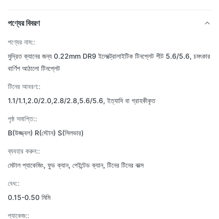
পণ্যের বিবরণ
পণ্যের নাম::
মুদ্রিত ক্যানের জন্য 0.22mm DR9 ইলেক্ট্রোলাইটিক টিনপ্লেট শীট 5.6/5.6, চমৎকার
বার্ণিশ আঠালো টিনপ্লেট
টিনের আবরণ::
1.1/1.1,2.0/2.0,2.8/2.8,5.6/5.6, ইত্যাদি বা গ্রাহকীকৃত
পৃষ্ঠ সমাপ্তি::
B(উজ্জ্বল) R(স্টোন) S(সিলভার)
ব্যবহার করুন::
মেটাল প্যাকেজিং, ফুড ক্যান, পেইন্টেড ক্যান, টিনের টিনের বাক্স
বেধ::
0.15-0.50 মিমি
প্যাকেজ::