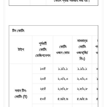
কোটিং দ্বারা সরবরাহ করা হয়।
টিন কোটিং
নামমাত্র
ন্যূনতম
পূর্ববর্তী
কোটিং
কোটিং
গড় কোটি
টাইপ
কোটিং
ওজন কোড
ওজন(জি/
ওজন(জি
ডেজিগনেশন
মি২)
মি২)
১০#
১.১/১.১
১.১/১.১
০.৯/০.৯
২০#
২.০/২.০
২.০/২.০
১.৮/১.৮
২৫#
২.৮/২.৮
২.৮/২.৮
২.৫/২.৫
সমান টিন-
কোটিং (ই)
৫০#
৫.৬/৫.৬
৫.৬/৫.৬
৫.২/৫.২