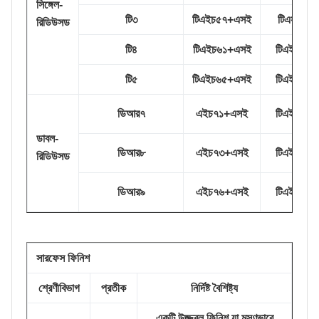
সিঙ্গেল-
টি৩
টিএইচ৫৭+এসই
টিএস২৭৫
রিডিউসড
টি৪
টিএইচ৬১+এসই
টিএইচ৪১৫
টি৫
টিএইচ৬৫+এসই
টিএইচ৪৩৫
ডিআর৭
এইচ৭১+এসই
টিএইচ৫২০
ডাবল-
ডিআর৮
এইচ৭৩+এসই
টিএইচ৫৫০
রিডিউসড
ডিআর৯
এইচ৭৬+এসই
টিএইচ৬২০
সারফেস ফিনিশ
শ্রেণীবিভাগ
প্রতীক
নির্দিষ্ট বৈশিষ্ট্য
একটি উজ্জ্বল ফিনিশ যা মসৃণভাবে