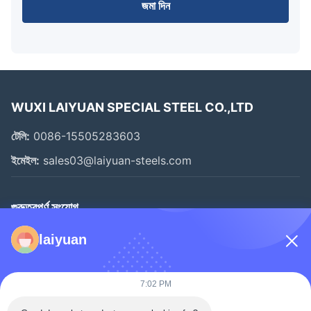
জমা দিন
WUXI LAIYUAN SPECIAL STEEL CO.,LTD
টেলি:
0086-15505283603
ইমেইল:
sales03@laiyuan-steels.com
গুরুত্বপূর্ণ সংযোগ
বাড়ি
laiyuan
পণ্য
ভিডিও
7:02 PM
আমাদের সম্বন্ধে