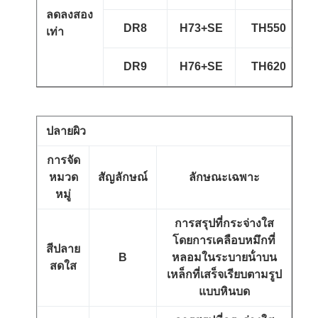
ลดลงสอง
DR8
H73+SE
TH550
เท่า
DR9
H76+SE
TH620
ปลายผิว
การจัด
หมวด
สัญลักษณ์
ลักษณะเฉพาะ
หมู่
การสรุปที่กระจ่างใส
โดยการเคลือบหมึกที่
สีปลาย
B
หลอมในระบายน้ําบน
สดใส
เหล็กที่เสร็จเรียบตามรูป
แบบหินบด