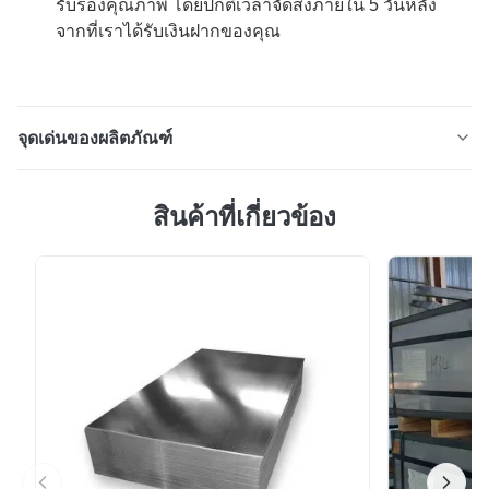
รับรองคุณภาพ โดยปกติเวลาจัดส่งภายใน 5 วันหลัง
จากที่เราได้รับเงินฝากของคุณ
จุดเด่นของผลิตภัณฑ์
0.29 มม T4 สายกลมทองเหลือง 2.8/2.8 สําหรับกระป๋อง
สินค้าที่เกี่ยวข้อง
แป้งโปรตีน ทองเหลืองกระดาษกระดาษกระดาษเหล็กบางที่มี
เคลือบทองเหลืองกระดาษที่นําไปใช้ด้วยการท่วมในโลหะ
หลอมหรือโดยการฝากอิเล็กทรอลิท; เกือบทั้งหมดของทอง
เหลืองกระดาษกระดาษกระดาษตอนนี้ถูกผลิตโดย
กระบวนการสุดท้าย.ทองเหลืองกระดาษที่ผลิตด้วย
กระบวนการนี้เป็นแซน...