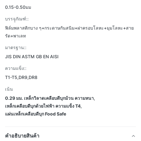
0.15-0.50มม
บรรจุุภัณฑ์::
ฟิล์มพลาสติกบาง ๆ+กระดาษกันสนิม+ฝาครอบโลหะ+มุมโลหะ+สาย
รัด+พาเลท
มาตรฐาน::
JIS DIN ASTM GB EN AISI
ความแข็ง::
T1-T5,DR9,DR8
เน้น
0.29 มม. เหล็กวิลาดเคลือบดีบุกม้วน ความหนา
,
เหล็กเคลือบดีบุกด้วยไฟฟ้า ความแข็ง T4
,
แผ่นเหล็กเคลือบดีบุก Food Safe
คําอธิบายสินค้า