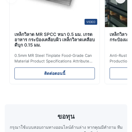
VIDEO
เหล็กวิลาด MR SPCC หนา 0.5 มม. เกรด
เหล็กวิลาดป
อาหาร กระป๋องเคลือบผิว เหล็กวิลาดเคลือบ
กระป๋องเครื
ดีบุก 0.15 มม.
0.5mm MR Steel Tinplate Food-Grade Can
Anti-Rust S
Material Product Specifications Attribute
Production 
Value Product Name 0.5mm MR Steel
Value Produ
Tinplate Food-Grade Can Material Material
Tinplate Be
ติดต่อตอนนี้
MR, SPCC, prime Tinplate / TFS Tin Coating
MR, SPCC, p
1.1/1.1, 2.8/2.8, 5.6/5.6, etc. or customized
1.1/1.1, 2.8
Surface Bright, Stone, Matte, Silver, Rough
Application 
Stone Thickness 0.15-0.50mm Hardness
vegetable c
TS230, TS245, TS260, TS275, TS290,
milk product
TH415, TH435, TH520, TH550, TH580,
etc. Thickn
TH620 Standard JIS DIN ASTM GB EN AISI
T5, DR9, DR
ขอทุน
Product Features High-quality tinplate with
EN, AISI Pr
กรุณาใช้แบบสอบถามทางออนไลน์ด้านล่าง หากคุณมีคําถาม ทีม