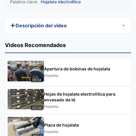
Palabra clave:
Hojalata electrolítica
Descripción del vídeo
Descubra la Hoja de Acero Estañado TS245
Videos Recomendados
TS260 ETP Tinplate SPTE TFS ETP, perfecta para
latas de alimentos, latas de carne y más. Esta
hojalata de alta calidad ofrece un recubrimiento
Apertura de bobinas de hojalata
de estaño personalizable, acabados superficiales
Hojalata
00:38
y niveles de dureza, lo que garantiza durabilidad
y versatilidad para diversas necesidades de
Hojas de hojalata electrolítica para
envasado.
envasado de té
Hojalata
00:06
Placa de hojalata
Hojalata
00:13