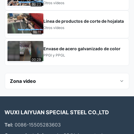
Otros vídeos
00:23
Línea de productos de corte de hojalata
Otros vídeos
00:11
Envase de acero galvanizado de color
PPGI y PPGL
00:29
Zona video
Todos los videos
WUXI LAIYUAN SPECIAL STEEL CO.,LTD
Aluminio Acero
Tel:
0086-15505283603
Acero de galvalume