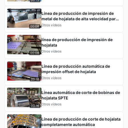
Línea de producción de impresión de
metal de hojalata de alta velocidad para
la industria de fabricación de latas.
Otros vídeos
00:08
línea de producción de impresión de
hojalata
Otros vídeos
00:08
Línea de producción automática de
impresión offset de hojalata
Otros vídeos
00:18
Línea automática de corte de bobinas de
hojalata SPTE
Otros vídeos
00:16
Línea de producción de corte de hojalata
completamente automática