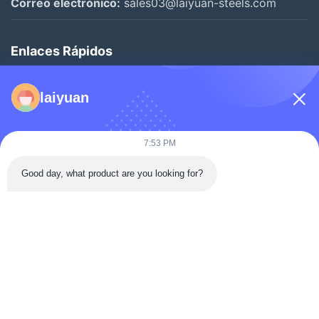
Correo electrónico:
sales03@laiyuan-steels.com
Acero galvanizado
Enlaces Rápidos
PPGI y PPGL
Inicio
Acero inoxidable
laiyuan
Productos
Hojalata
Los Vídeos
7:53 PM
Sobre Nosotros
Otros vídeos
Good day, what product are you looking for?
Visita A La Fábrica
Control De Calidad
Contáctenos
Solicitar Una Cotización
Noticias