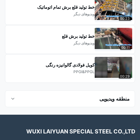
خط تولید قلع برش تمام اتوماتیک
ویدیوهای دیگر
00:23
خط تولید برش قلع
ویدیوهای دیگر
00:11
کویل فولادی گالوانیزه رنگی
PPGI&PPGL
00:29
منطقه ویدیویی
همه ویدیوها
WUXI LAIYUAN SPECIAL STEEL CO.,LTD
فولاد آلومینیوم