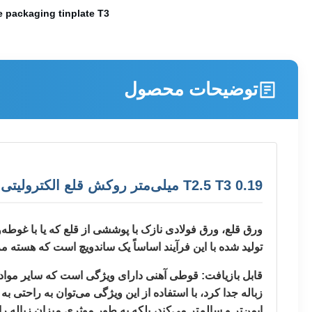
 packaging tinplate T3
توضیحات محصول
T2.5 T3 0.19 میلی‌متر روکش قلع الکترولیتی با استحکام بالا برای درب پیچی
ورق قلع، ورق فولادی نازک با پوششی از قلع که یا با غوطه‌و
تولید شده با این فرآیند اساساً یک ساندویچ است که هسته 
قابل بازیافت: قوطی آهنی دارای ویژگی است که سایر مواد ب
ایمن‌تر و سالم‌تر می‌کند، بلکه به طور موثری میزان زباله