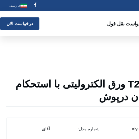
فارسی
واست نقل قول
درخواست الان
T2.5 T3 0.19mm ورق الکترولیتی با استحکام
ردن درپوش
Laiy
شماره مدل:
آقای