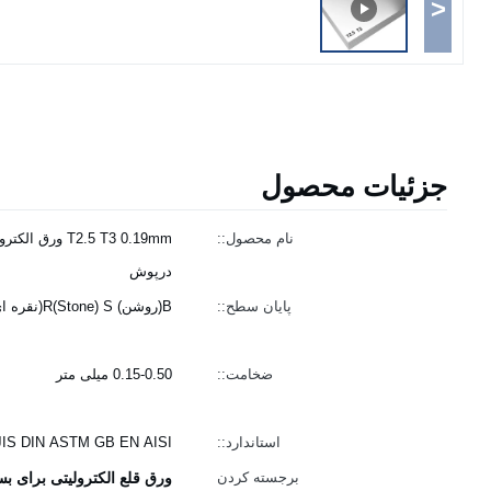
<
جزئیات محصول
نام محصول::
T2.5 T3 0.19mm 
درپوش
پایان سطح::
B(روشن) R(Stone) S(نقره ای)
ضخامت::
0.15-0.50 میلی متر
استاندارد::
JIS DIN ASTM GB EN AISI
برجسته کردن
ورق قلع الکترولیتی برای بسته‌بندی مواد غ