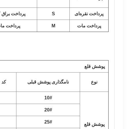
پرداخت نقره‌ای
S
پرداخت براق ک
پرداخت مات
M
پرداخت مات
پوشش قلع
نوع
نامگذاری پوشش قبلی
کد 
10#
20#
25#
پوشش قلع