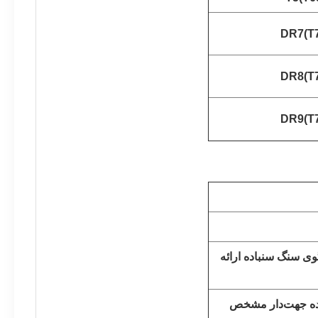
DR7(T7
DR8(T7
DR9(T7
ی سنگ سنباده ارائه
اده جهت‌دار مشخص