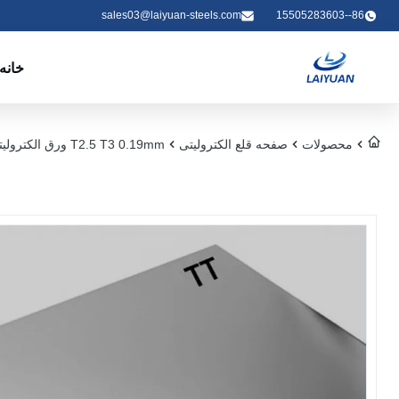
sales03@laiyuan-steels.com
86--15505283603
خانه
محصولات
صفحه قلع الکترولیتی
T2.5 T3 0.19mm ورق الکترولیتی با استحکام بالا برای باز کردن درپوش