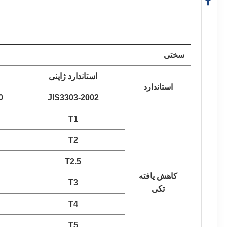
سختی
استاندارد ژاپنی
استاندارد
0
JIS3303-2002
T1
T2
T2.5
کاهش یافته
T3
تکی
T4
T5