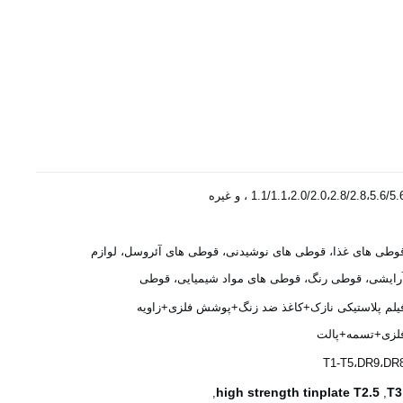
1.1/1.1،2.0/2.0،2.8/2.8،5.6/5. ، و غیره
وطی های غذا، قوطی های نوشیدنی، قوطی های آئروسل، لوازم
رایشی، قوطی رنگ، قوطی های مواد شیمیایی، قوطی
یلم پلاستیکی نازک+کاغذ ضد زنگ+پوشش فلزی+زاویه
لزی+تسمه+پالت
T1-T5،DR9،DR
high strength tinplate T2.5
,
,