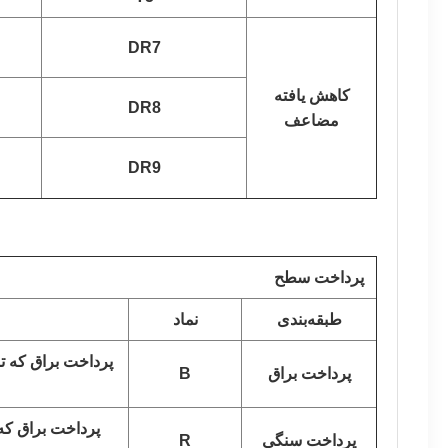
DR7
کاهش یافته
DR8
مضاعف
DR9
پرداخت سطح
طبقه‌بندی
نماد
پرداخت براق که ت
پرداخت براق
B
پرداخت براق که
پرداخت سنگی
R