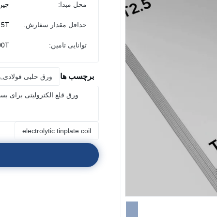
محل مبدا:
چین
حداقل مقدار سفارش:
5T
توانایی تامین:
300T/ه
برچسب ها
ورق حلبی فولادی,ور
electrolytic tinplate coil