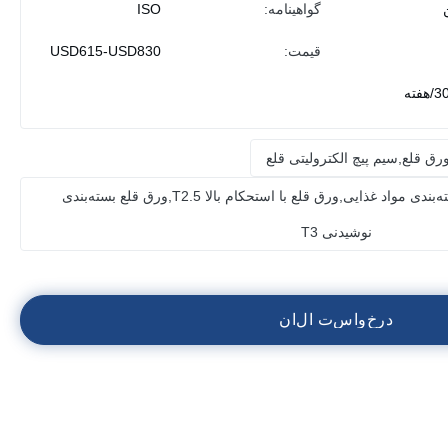
گواهینامه:
ISO
قیمت:
USD615-USD830
فته
ق قلع,سیم پیچ الکترولیتی قلع
ورق قلع الکترولیتی برای بسته‌بندی مواد غذایی,ورق قلع با استحکام بالا T2.5,ورق قلع بسته‌بندی
نوشیدنی T3
د
ر
خ
و
ا
س
ت
ا
ل
ا
ن