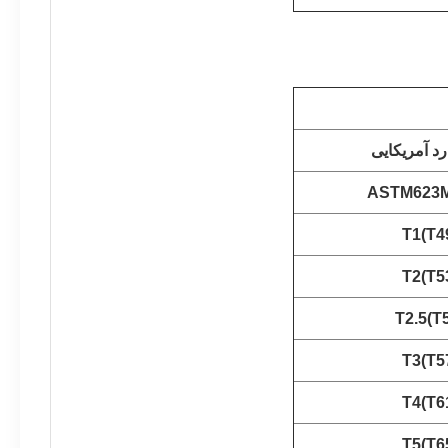
رد آمریکایی
ASTM623M
T1(T4
T2(T5
T2.5(T
T3(T5
T4(T6
T5(T6