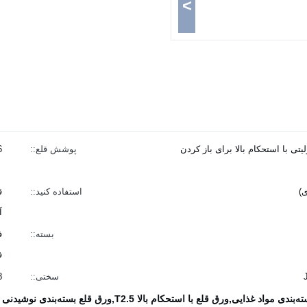
>
ورق الکترولیتی با استحکام بالا برای باز کردن
پوشش قلع::
6
استفاده کنید::
ق
آ
بسته::
ف
ف
سختی::
8
ذایی,ورق قلع با استحکام بالا T2.5,ورق قلع بسته‌بندی نوشیدنی T3