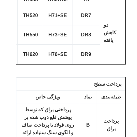
DR7(T71)
TH520
H71+SE
DR7
دو
کاهش
DR8(T73)
TH550
H73+SE
DR8
یافته
DR9(T76)
TH620
H76+SE
DR9
پرداخت سطح
طبقه‌بندی
نماد
ویژگی خاص
پرداختی براق که توسط
پوشش قلع ذوب شده بر
پرداخت
B
روی فولاد با پرداخت صاف
براق
و الگوی سنگ سنباده ارائه