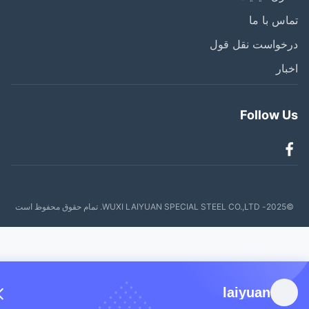
س با ما
خواست نقل قول
ار
Follow 
ظ است
laiyuan