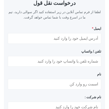
DIN, ASTM, GB,
TH620 Standard JIS DIN ASTM GB EN AISI
درخواست نقل قول
N, AISI Product
Product Features High-quality tinplate with
لطفا از فرم تماس آنلاین در زیر استفاده کنید اگر سوالی دارید، تیم
ما در اسرع وقت با شما تماس خواهد گرفت.
ایمیل
*
تلفن / واتساپ
نام
نام شرکت :