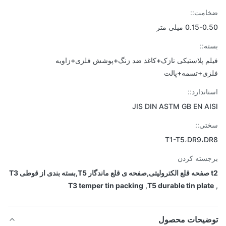
مت::
0.15 میلی متر
ه::
م پلاستیکی نازک+کاغذ ضد زنگ+پوشش فلزی+زاویه
ی+تسمه+پالت
اندارد::
JIS DIN ASTM GB EN A
ی::
T1-T5،DR9،D
سته کردن
T3 temper tin packing
,
T5 durable tin pla
ضیحات محصول