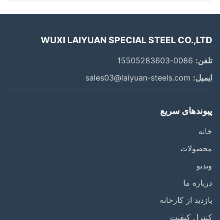
WUXI LAIYUAN SPECIAL STEEL CO.,L
ن:
0086-15505283603
یل:
sales03@laiyuan-steels.com
وندهای سریع
ه
صولات
یو
اره ما
دید از کارخانه
رل کیفیت