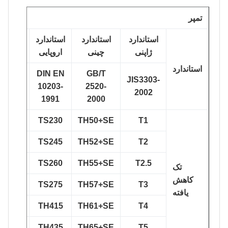
تمپر
استاندارد
استاندارد
استاندارد
استاندارد
ژاپنی
چینی
اروپایی
آمریکایی
استاندارد
DIN EN
GB/T
STM623M-
JIS3303-
10203-
2520-
2002
2002
1991
2000
T1(T49)
TS230
TH50+SE
T1
T2(T53)
TS245
TH52+SE
T2
T2.5(T55)
TS260
TH55+SE
T2.5
تک
کاهش
T3(T57)
TS275
TH57+SE
T3
یافته
T4(T61)
TH415
TH61+SE
T4
T5(T65)
TH435
TH65+SE
T5