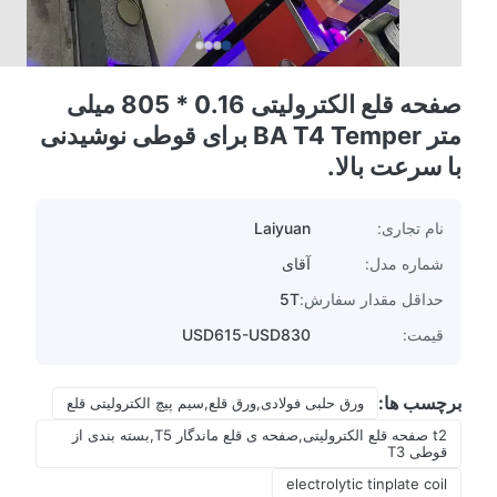
صفحه قلع الکترولیتی 0.16 * 805 میلی
متر BA T4 Temper برای قوطی نوشیدنی
با سرعت بالا.
نام تجاری:
Laiyuan
شماره مدل:
آقای
حداقل مقدار سفارش:
5T
قیمت:
USD615-USD830
برچسب ها:
ورق حلبی فولادی,ورق قلع,سیم پیچ الکترولیتی قلع
t2 صفحه قلع الکترولیتی,صفحه ی قلع ماندگار T5,بسته بندی از
قوطی T3
electrolytic tinplate coil