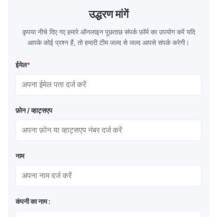
TH620 Standard JIS DIN ASTM GB EN AISI
T5, DR9, DR
उद्धरण मांगें
Product Features High-quality tinplate with
EN, AISI Pr
कृपया नीचे दिए गए हमारे ऑनलाइन पूछताछ संपर्क फ़ॉर्म का उपयोग करें यदि
आपके कोई प्रश्न हैं, तो हमारी टीम जल्द से जल्द आपसे संपर्क करेगी।
ईमेल
*
फ़ोन / व्हाट्सएप
नाम
कंपनी का नाम :