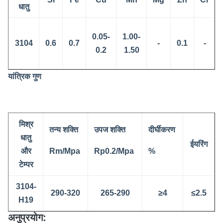
धातु
0.05-
1.00-
3104
0.6
0.7
-
0.1
-
0.2
1.50
यांत्रिक गुण
मिश्र
तन्य शक्ति
उपज शक्ति
दीर्घीकरण
धातु
ईयरिंग
और
Rm/Mpa
Rp0.2/Mpa
%
टेम्पर
3104-
290-320
265-290
≥4
≤2.5
H19
अनुप्रयोग: