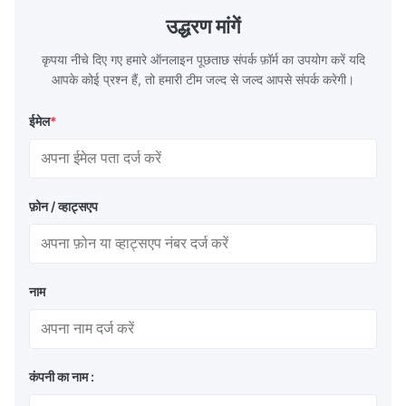
TH620 Standard JIS DIN ASTM GB EN AISI
T5, DR9, DR
उद्धरण मांगें
Product Features High-quality tinplate with
EN, AISI Pr
कृपया नीचे दिए गए हमारे ऑनलाइन पूछताछ संपर्क फ़ॉर्म का उपयोग करें यदि
आपके कोई प्रश्न हैं, तो हमारी टीम जल्द से जल्द आपसे संपर्क करेगी।
ईमेल
*
फ़ोन / व्हाट्सएप
नाम
कंपनी का नाम :