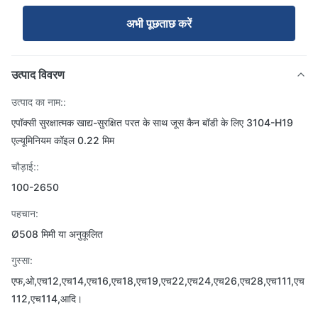
अभी पूछताछ करें
उत्पाद विवरण
उत्पाद का नाम::
एपॉक्सी सुरक्षात्मक खाद्य-सुरक्षित परत के साथ जूस कैन बॉडी के लिए 3104-H19
एल्यूमिनियम कॉइल 0.22 मिम
चौड़ाई::
100-2650
पहचान:
Ø508 मिमी या अनुकूलित
गुस्सा:
एफ,ओ,एच12,एच14,एच16,एच18,एच19,एच22,एच24,एच26,एच28,एच111,एच
112,एच114,आदि।