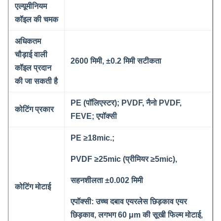
एल्यूमीनियम
कॉइल की चमक
अधिकतम
चौड़ाई वाली
2600 मिमी, ±0.2 मिमी सटीकता
कॉइल प्रदान
की जा सकती है
PE (पॉलिएस्टर); PVDF, नैनो PVDF,
कोटिंग प्रकार
FEVE; एपॉक्सी
PE ≥18mic.;
PVDF ≥25mic (प्रीमियर ≥5mic),
सहनशीलता ±0.002 मिमी
कोटिंग मोटाई
एपॉक्सी: उच्च दबाव एयरलेस छिड़काव एयर
छिड़काव, लगभग 60 μm की सूखी फिल्म मोटाई,